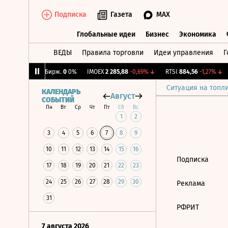
Подписка
Газета
MAX
Глобальные идеи
Бизнес
Экономика
ВЕДЫ
Правила торговли
Идеи управления
Г
Глобальные идеи
Бизнес
Экономик
,07%
↓
CNY Бирж.
0
0%
IMOEX
2 285,88
-0,69%
↓
RTSI
884,56
-1,27%
↓
Ситуация на топл
КАЛЕНДАРЬ
Август
СОБЫТИЙ
Пн
Вт
Ср
Чт
Пт
Сб
Вс
1
2
3
4
5
6
7
8
9
10
11
12
13
14
15
16
Подписка
17
18
19
20
21
22
23
24
25
26
27
28
29
30
Реклама
31
РФРИТ
7 августа 2026