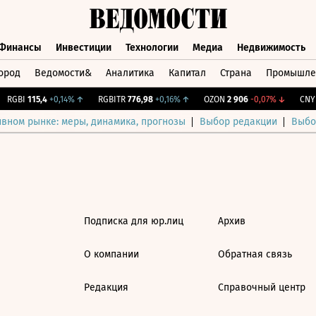
Финансы
Инвестиции
Технологии
Медиа
Недвижимость
ород
Ведомости&
Аналитика
Капитал
Страна
Промышле
а
Финансы
Инвестиции
Технологии
Медиа
Недвижимос
RGBI
115,4
+0,14%
↑
RGBITR
776,98
+0,16%
↑
OZON
2 906
-0,07%
↓
CNY 
ивном рынке: меры, динамика, прогнозы
Выбор редакции
Выбо
Подписка для юр.лиц
Архив
О компании
Обратная связь
Редакция
Справочный центр