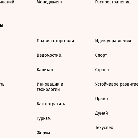
мпаний
Менеджмент
Распространение
ты
Правила торговли
Идеи управления
Ведомости&
Спорт
Капитал
Страна
ть
Инновации и
Устойчивое развити
технологии
Право
Как потратить
Думай
Туризм
Техуспех
Форум