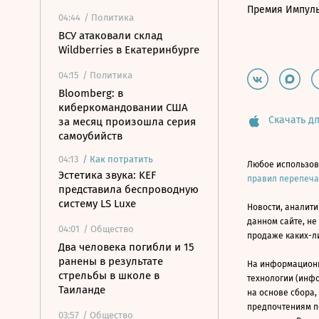
Премия Импул
04:44
/ Политика
ВСУ атаковали склад
Wildberries в Екатеринбурге
04:15
/ Политика
Bloomberg: в
киберкомандовании США
Скачать дл
за месяц произошла серия
самоубийств
04:13
/
Как потратить
Любое использов
Эстетика звука: KEF
правил перепеч
представила беспроводную
систему LS Luxe
Новости, аналити
данном сайте, не
04:01
/ Общество
продаже каких-л
Два человека погибли и 15
ранены в результате
На информацион
стрельбы в школе в
технологии (инф
Таиланде
на основе сбора,
предпочтениям п
03:57
/ Общество