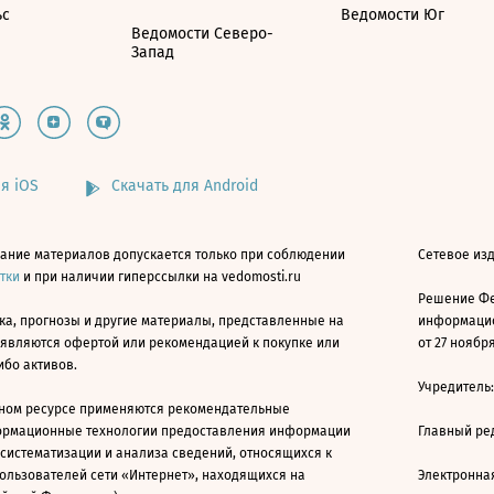
ьс
Ведомости Юг
Ведомости Северо-
Запад
я iOS
Скачать для Android
ание материалов допускается только при соблюдении
Сетевое изд
атки
и при наличии гиперссылки на vedomosti.ru
Решение Фе
ка, прогнозы и другие материалы, представленные на
информацио
 являются офертой или рекомендацией к покупке или
от 27 ноября
ибо активов.
Учредитель
ном ресурсе применяются рекомендательные
ормационные технологии предоставления информации
Главный ре
 систематизации и анализа сведений, относящихся к
ользователей сети «Интернет», находящихся на
Электронна