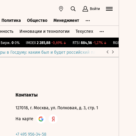
Войти
Политика
Общество
Менеджмент
нность
Инновации и технологии
Техуспех
ть
Политика
Общество
Менеджмент
Бирж.
0
0%
IMOEX
2 285,88
-0,69%
↓
RTSI
884,56
-1,27%
↓
RGBI
115,4
+0,1
ры в Госдуму: каким был и будет российский парламент
Война н
Контакты
127018, г. Москва, ул. Полковая, д. 3, стр. 1
На карте
+7 495 956-34-58