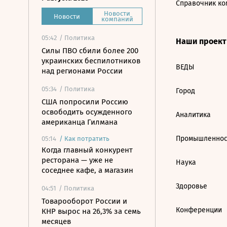
Справочник ко
Новости
Новости
компаний
05:42
/ Политика
Наши проек
Силы ПВО сбили более 200
украинских беспилотников
ВЕДЫ
над регионами России
05:34
/ Политика
Город
США попросили Россию
освободить осужденного
Аналитика
американца Гилмана
Промышленнос
05:14
/
Как потратить
Когда главный конкурент
ресторана — уже не
Наука
соседнее кафе, а магазин
Здоровье
04:51
/ Политика
Товарооборот России и
Конференции
КНР вырос на 26,3% за семь
месяцев