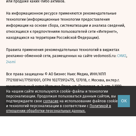
или продаже каких-либо активов.
На информационном ресурсе применяются рекомендательные
технологии (информационные технологии предоставления
информации на основе сбора, систематизации и анализа сведений,
относящихся к предпочтениям пользователей сети «Интернет»,
находящихся на территории Российской Федерации).
Правила применения рекомендательных технологий в виджетах
рекламно-обменной сети, размещенных на сайте vedomosti.ru:
СМИ2
,
24smi
Все права защищены © АО Бизнес Ньюс Медиа, ИНН/КПП
7712108141/771501001, ОГРН 1027739124775, 127018, г. Москва, вн.тер.г.
муниципальный округ Марьина Роща, ул. Полковая, д. 3, стр. 1 1999—
На нашем сайте используются cookie-файлы и технологии
2026
персонализации. Продолжая пользоваться данным сайтом, вы
ОК
подтверждаете свое
согласие
на использование файлов cookie
и технологий персонализации в соответствии с
Политикой в
отношении обработки персональных данных.