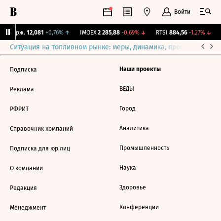
Войти
NY Бирж.
12,081
+0,76%
↑
IMOEX
2 285,88
-0,69%
↓
RTSI
884,56
-1,27%
↓
Ситуация на топливном рынке: меры, динамика, прогнозы
Выб
Наши проекты
Подписка
ВЕДЫ
Реклама
Город
РФРИТ
Аналитика
Справочник компаний
Промышленность
Подписка для юр.лиц
Наука
О компании
Здоровье
Редакция
Конференции
Менеджмент