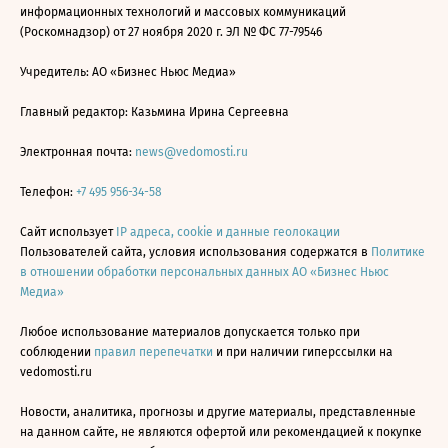
информационных технологий и массовых коммуникаций
(Роскомнадзор) от 27 ноября 2020 г. ЭЛ № ФС 77-79546
Учредитель: АО «Бизнес Ньюс Медиа»
Главный редактор: Казьмина Ирина Сергеевна
Электронная почта:
news@vedomosti.ru
Телефон:
+7 495 956-34-58
Сайт использует
IP адреса, cookie и данные геолокации
Пользователей сайта, условия использования содержатся в
Политике
в отношении обработки персональных данных АО «Бизнес Ньюс
Медиа»
Любое использование материалов допускается только при
соблюдении
правил перепечатки
и при наличии гиперссылки на
vedomosti.ru
Новости, аналитика, прогнозы и другие материалы, представленные
на данном сайте, не являются офертой или рекомендацией к покупке