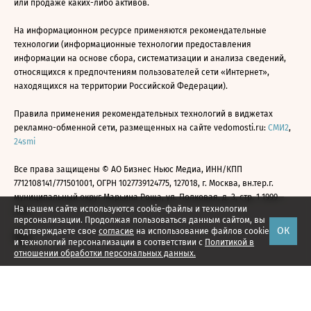
или продаже каких-либо активов.
На информационном ресурсе применяются рекомендательные
технологии (информационные технологии предоставления
информации на основе сбора, систематизации и анализа сведений,
относящихся к предпочтениям пользователей сети «Интернет»,
находящихся на территории Российской Федерации).
Правила применения рекомендательных технологий в виджетах
рекламно-обменной сети, размещенных на сайте vedomosti.ru:
СМИ2
,
24smi
Все права защищены © АО Бизнес Ньюс Медиа, ИНН/КПП
7712108141/771501001, ОГРН 1027739124775, 127018, г. Москва, вн.тер.г.
муниципальный округ Марьина Роща, ул. Полковая, д. 3, стр. 1 1999—
На нашем сайте используются cookie-файлы и технологии
2026
персонализации. Продолжая пользоваться данным сайтом, вы
ОК
подтверждаете свое
согласие
на использование файлов cookie
и технологий персонализации в соответствии с
Политикой в
отношении обработки персональных данных.