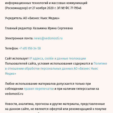
информационных технологий и массовых коммуникаций
(Роскомнадзор) от 27 ноября 2020 г. ЭЛ № ФС 77-79546
Учредитель: АО «Бизнес Ньюс Медиа»
Главный редактор: Казьмина Ирина Сергеевна
Электронная почта:
news@vedomosti.ru
Телефон:
+7 495 956-34-58
Сайт использует
IP адреса, cookie и данные геолокации
Пользователей сайта, условия использования содержатся в
Политике
в отношении обработки персональных данных АО «Бизнес Ньюс
Медиа»
Любое использование материалов допускается только при
соблюдении
правил перепечатки
и при наличии гиперссылки на
vedomosti.ru
Новости, аналитика, прогнозы и другие материалы, представленные
на данном сайте, не являются офертой или рекомендацией к покупке