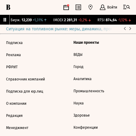
Войти
CNY Бирж.
12,239
+1,31%
↑
IMOEX
2 281,31
-0,2%
↓
RTSI
874,64
-1,12%
↓
Ситуация на топливном рынке: меры, динамика, прогнозы
Выб
Наши проекты
Подписка
ВЕДЫ
Реклама
Город
РФРИТ
Аналитика
Справочник компаний
Промышленность
Подписка для юр.лиц
Наука
О компании
Здоровье
Редакция
Конференции
Менеджмент