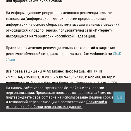
или продаже каких-либо активов.
На информационном ресурсе применяются рекомендательные
технологии (информационные технологии предоставления
информации на основе сбора, систематизации и анализа сведений,
относящихся к предпочтениям пользователей сети «Интернет»,
находящихся на территории Российской Федерации).
Правила применения рекомендательных технологий в виджетах
рекламно-обменной сети, размещенных на сайте vedomosti.ru:
СМИ2
,
24smi
Все права защищены © АО Бизнес Ньюс Медиа, ИНН/КПП
7712108141/771501001, ОГРН 1027739124775, 127018, г. Москва, вн.тер.г.
муниципальный округ Марьина Роща, ул. Полковая, д. 3, стр. 1 1999—
На нашем сайте используются cookie-файлы и технологии
2026
персонализации. Продолжая пользоваться данным сайтом, вы
ОК
подтверждаете свое
согласие
на использование файлов cookie
и технологий персонализации в соответствии с
Политикой в
отношении обработки персональных данных.