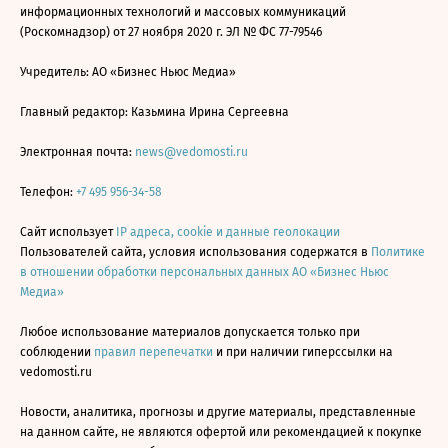
информационных технологий и массовых коммуникаций
(Роскомнадзор) от 27 ноября 2020 г. ЭЛ № ФС 77-79546
Учредитель: АО «Бизнес Ньюс Медиа»
Главный редактор: Казьмина Ирина Сергеевна
Электронная почта:
news@vedomosti.ru
Телефон:
+7 495 956-34-58
Сайт использует
IP адреса, cookie и данные геолокации
Пользователей сайта, условия использования содержатся в
Политике
в отношении обработки персональных данных АО «Бизнес Ньюс
Медиа»
Любое использование материалов допускается только при
соблюдении
правил перепечатки
и при наличии гиперссылки на
vedomosti.ru
Новости, аналитика, прогнозы и другие материалы, представленные
на данном сайте, не являются офертой или рекомендацией к покупке