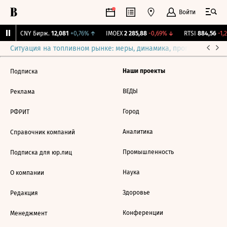
Войти
%
↓
CNY Бирж.
12,081
+0,76%
↑
IMOEX
2 285,88
-0,69%
↓
RTSI
884,56
-1,2
Ситуация на топливном рынке: меры, динамика, прогнозы
Выб
Наши проекты
Подписка
ВЕДЫ
Реклама
Город
РФРИТ
Аналитика
Справочник компаний
Промышленность
Подписка для юр.лиц
Наука
О компании
Здоровье
Редакция
Конференции
Менеджмент