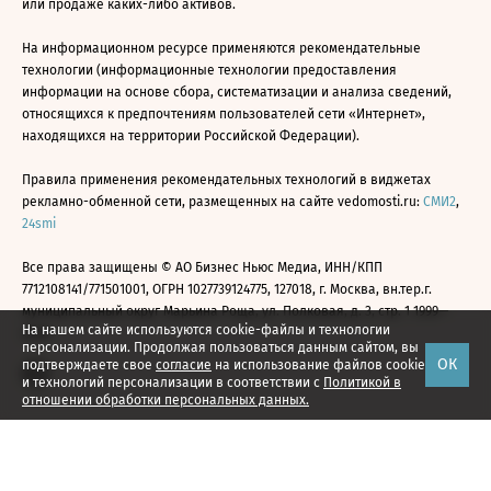
или продаже каких-либо активов.
На информационном ресурсе применяются рекомендательные
технологии (информационные технологии предоставления
информации на основе сбора, систематизации и анализа сведений,
относящихся к предпочтениям пользователей сети «Интернет»,
находящихся на территории Российской Федерации).
Правила применения рекомендательных технологий в виджетах
рекламно-обменной сети, размещенных на сайте vedomosti.ru:
СМИ2
,
24smi
Все права защищены © АО Бизнес Ньюс Медиа, ИНН/КПП
7712108141/771501001, ОГРН 1027739124775, 127018, г. Москва, вн.тер.г.
муниципальный округ Марьина Роща, ул. Полковая, д. 3, стр. 1 1999—
На нашем сайте используются cookie-файлы и технологии
2026
персонализации. Продолжая пользоваться данным сайтом, вы
ОК
подтверждаете свое
согласие
на использование файлов cookie
и технологий персонализации в соответствии с
Политикой в
отношении обработки персональных данных.