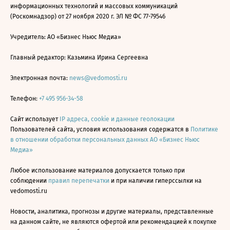
информационных технологий и массовых коммуникаций
(Роскомнадзор) от 27 ноября 2020 г. ЭЛ № ФС 77-79546
Учредитель: АО «Бизнес Ньюс Медиа»
Главный редактор: Казьмина Ирина Сергеевна
Электронная почта:
news@vedomosti.ru
Телефон:
+7 495 956-34-58
Сайт использует
IP адреса, cookie и данные геолокации
Пользователей сайта, условия использования содержатся в
Политике
в отношении обработки персональных данных АО «Бизнес Ньюс
Медиа»
Любое использование материалов допускается только при
соблюдении
правил перепечатки
и при наличии гиперссылки на
vedomosti.ru
Новости, аналитика, прогнозы и другие материалы, представленные
на данном сайте, не являются офертой или рекомендацией к покупке