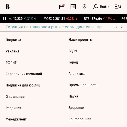
Войти
 Бирж.
12,239
+1,31%
↑
IMOEX
2 281,31
-0,2%
↓
RTSI
874,64
-1,12%
↓
RGB
Ситуация на топливном рынке: меры, динамика, прогнозы
Выб
Наши проекты
Подписка
ВЕДЫ
Реклама
Город
РФРИТ
Аналитика
Справочник компаний
Промышленность
Подписка для юр.лиц
Наука
О компании
Здоровье
Редакция
Конференции
Менеджмент