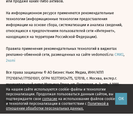
или продаже каких-либо активов.
На информационном ресурсе применяются рекомендательные
технологии (информационные технологии предоставления
информации на основе сбора, систематизации и анализа сведений,
относящихся к предпочтениям пользователей сети «Интернет»,
находящихся на территории Российской Федерации).
Правила применения рекомендательных технологий в виджетах
рекламно-обменной сети, размещенных на сайте vedomosti.ru:
СМИ2
,
24smi
Все права защищены © АО Бизнес Ньюс Медиа, ИНН/КПП
7712108141/771501001, ОГРН 1027739124775, 127018, г. Москва, вн.тер.г.
муниципальный округ Марьина Роща, ул. Полковая, д. 3, стр. 1 1999—
На нашем сайте используются cookie-файлы и технологии
2026
персонализации. Продолжая пользоваться данным сайтом, вы
ОК
подтверждаете свое
согласие
на использование файлов cookie
и технологий персонализации в соответствии с
Политикой в
отношении обработки персональных данных.