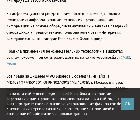
или продаже каких-либо активов.
На информационном ресурсе применяются рекомендательные
технологии (информационные технологии предоставления
информации на основе сбора, систематизации и анализа сведений,
относящихся к предпочтениям пользователей сети «Интернет»,
находящихся на территории Российской Федерации).
Правила применения рекомендательных технологий в виджетах
рекламно-обменной сети, размещенных на сайте vedomosti.ru:
СМИ2
,
24smi
Все права защищены © АО Бизнес Ньюс Медиа, ИНН/КПП
7712108141/771501001, ОГРН 1027739124775, 127018, г. Москва, вн.тер.г.
муниципальный округ Марьина Роща, ул. Полковая, д. 3, стр. 1 1999—
На нашем сайте используются cookie-файлы и технологии
2026
персонализации. Продолжая пользоваться данным сайтом, вы
ОК
подтверждаете свое
согласие
на использование файлов cookie
и технологий персонализации в соответствии с
Политикой в
отношении обработки персональных данных.