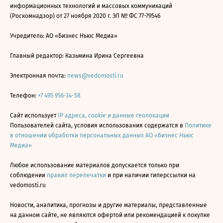
информационных технологий и массовых коммуникаций
(Роскомнадзор) от 27 ноября 2020 г. ЭЛ № ФС 77-79546
Учредитель: АО «Бизнес Ньюс Медиа»
Главный редактор: Казьмина Ирина Сергеевна
Электронная почта:
news@vedomosti.ru
Телефон:
+7 495 956-34-58
Сайт использует
IP адреса, cookie и данные геолокации
Пользователей сайта, условия использования содержатся в
Политике
в отношении обработки персональных данных АО «Бизнес Ньюс
Медиа»
Любое использование материалов допускается только при
соблюдении
правил перепечатки
и при наличии гиперссылки на
vedomosti.ru
Новости, аналитика, прогнозы и другие материалы, представленные
на данном сайте, не являются офертой или рекомендацией к покупке