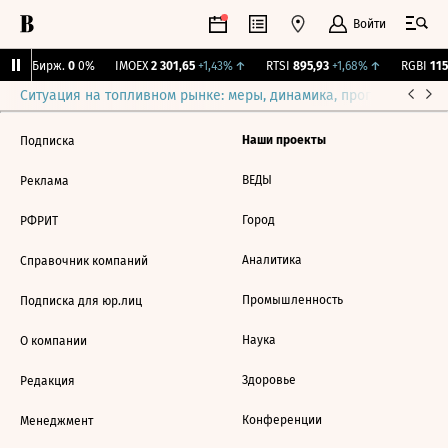
Войти
CNY Бирж.
0
0%
IMOEX
2 301,65
+1,43%
↑
RTSI
895,93
+1,68%
↑
RGBI
115,
Ситуация на топливном рынке: меры, динамика, прогнозы
Выб
Наши проекты
Подписка
ВЕДЫ
Реклама
Город
РФРИТ
Аналитика
Справочник компаний
Промышленность
Подписка для юр.лиц
Наука
О компании
Здоровье
Редакция
Конференции
Менеджмент