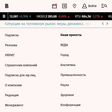
Войти
Бирж.
12,081
+0,76%
↑
IMOEX
2 285,88
-0,69%
↓
RTSI
884,56
-1,27%
↓
RGB
Ситуация на топливном рынке: меры, динамика, прогнозы
Выб
Наши проекты
Подписка
ВЕДЫ
Реклама
Город
РФРИТ
Аналитика
Справочник компаний
Промышленность
Подписка для юр.лиц
Наука
О компании
Здоровье
Редакция
Конференции
Менеджмент