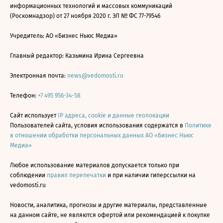
информационных технологий и массовых коммуникаций
(Роскомнадзор) от 27 ноября 2020 г. ЭЛ № ФС 77-79546
Учредитель: АО «Бизнес Ньюс Медиа»
Главный редактор: Казьмина Ирина Сергеевна
Электронная почта:
news@vedomosti.ru
Телефон:
+7 495 956-34-58
Сайт использует
IP адреса, cookie и данные геолокации
Пользователей сайта, условия использования содержатся в
Политике
в отношении обработки персональных данных АО «Бизнес Ньюс
Медиа»
Любое использование материалов допускается только при
соблюдении
правил перепечатки
и при наличии гиперссылки на
vedomosti.ru
Новости, аналитика, прогнозы и другие материалы, представленные
на данном сайте, не являются офертой или рекомендацией к покупке