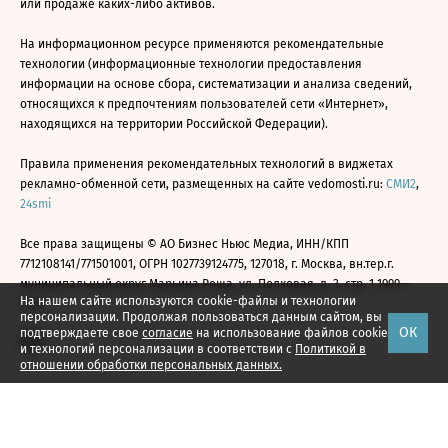
или продаже каких-либо активов.
На информационном ресурсе применяются рекомендательные
технологии (информационные технологии предоставления
информации на основе сбора, систематизации и анализа сведений,
относящихся к предпочтениям пользователей сети «Интернет»,
находящихся на территории Российской Федерации).
Правила применения рекомендательных технологий в виджетах
рекламно-обменной сети, размещенных на сайте vedomosti.ru:
СМИ2
,
24smi
Все права защищены © АО Бизнес Ньюс Медиа, ИНН/КПП
7712108141/771501001, ОГРН 1027739124775, 127018, г. Москва, вн.тер.г.
муниципальный округ Марьина Роща, ул. Полковая, д. 3, стр. 1 1999—
На нашем сайте используются cookie-файлы и технологии
2026
персонализации. Продолжая пользоваться данным сайтом, вы
ОК
подтверждаете свое
согласие
на использование файлов cookie
и технологий персонализации в соответствии с
Политикой в
отношении обработки персональных данных.