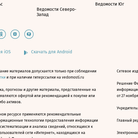
ьс
Ведомости Юг
Ведомости Северо-
Запад
я iOS
Скачать для Android
ание материалов допускается только при соблюдении
Сетевое изд
атки
и при наличии гиперссылки на vedomosti.ru
Решение Фе
ка, прогнозы и другие материалы, представленные на
информацио
 являются офертой или рекомендацией к покупке или
от 27 ноября
ибо активов.
Учредитель
ном ресурсе применяются рекомендательные
ормационные технологии предоставления информации
Главный ре
 систематизации и анализа сведений, относящихся к
ользователей сети «Интернет», находящихся на
Электронна