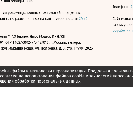
ийской Федерации).
Телефон:
+7
ния рекомендательных технологий в виджетах
й сети, размещенных на сайте vedomosti.ru:
СМИ2
,
Сайт испол
сайта, усл
обработки 
ены © АО Бизнес Ньюс Медиа, ИНН/КПП
01, ОГРН 1027739124775, 127018, г. Москва, вн.тер.г.
уг Марьина Роща, ул. Полковая, д. 3, стр. 1 1999—2026
ookie-файлы и технологии персонализации. Продолжая пользоват
согласие
на использование файлов cookie и технологий персонал
ошении обработки персональных данных.