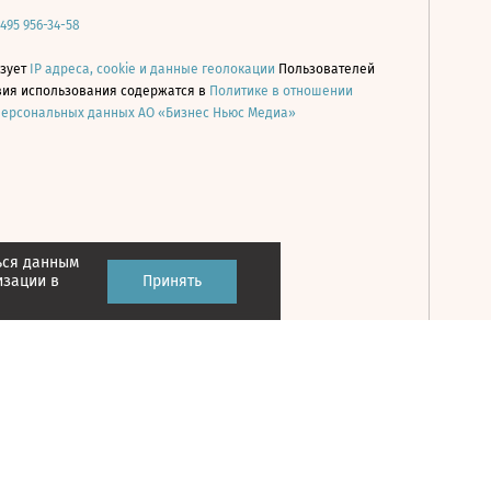
 495 956-34-58
ьзует
IP адреса, cookie и данные геолокации
Пользователей
овия использования содержатся в
Политике в отношении
персональных данных АО «Бизнес Ньюс Медиа»
ься данным
Принять
изации в