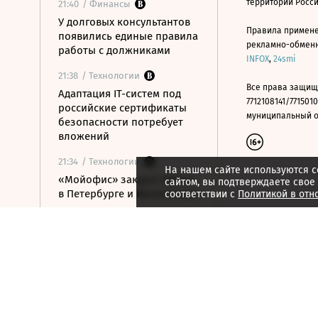
территории Росс
21:40
/ Финансы
У долговых консультантов
Правила примене
появились единые правила
рекламно-обменно
работы с должниками
INFOX
,
24smi
21:38
/ Технологии
Все права защищ
Адаптация IT-систем под
7712108141/7715010
российские сертификаты
муниципальный окр
безопасности потребует
вложений
21:34
/ Технологии
На нашем сайте используются c
«Мойофис» закрыл офисы
сайтом, вы подтверждаете свое
в Петербурге и Иннополисе
соответствии с
Политикой в отн
21:33
/ Политика
Россия поддержала
расширение
авиасообщения с
Казахстаном
21:28
/ Недвижимость