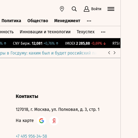
Войти
Политика
Общество
Менеджмент
нность
Инновации и технологии
Техуспех
ть
Политика
Общество
Менеджмент
↑
CNY Бирж.
12,081
+0,76%
↑
IMOEX
2 285,88
-0,69%
↓
RTSI
884,56
-1,2
ры в Госдуму: каким был и будет российский парламент
Война н
Контакты
127018, г. Москва, ул. Полковая, д. 3, стр. 1
На карте
+7 495 956-34-58