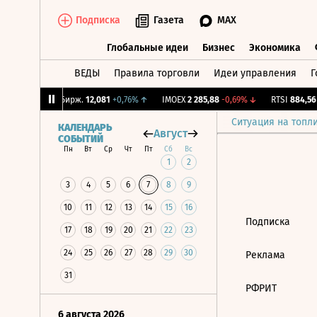
Подписка
Газета
MAX
Глобальные идеи
Бизнес
Экономика
ВЕДЫ
Правила торговли
Идеи управления
Г
Глобальные идеи
Бизнес
Экономик
,13%
↑
CNY Бирж.
12,081
+0,76%
↑
IMOEX
2 285,88
-0,69%
↓
RTSI
884,56
-
Ситуация на топл
КАЛЕНДАРЬ
Август
СОБЫТИЙ
Пн
Вт
Ср
Чт
Пт
Сб
Вс
1
2
3
4
5
6
7
8
9
10
11
12
13
14
15
16
Подписка
17
18
19
20
21
22
23
24
25
26
27
28
29
30
Реклама
31
РФРИТ
6 августа 2026