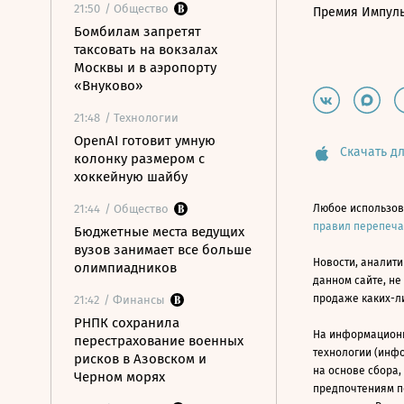
21:50
/ Общество
Премия Импул
Бомбилам запретят
таксовать на вокзалах
Москвы и в аэропорту
«Внуково»
21:48
/ Технологии
OpenAI готовит умную
Скачать дл
колонку размером с
хоккейную шайбу
21:44
/ Общество
Любое использов
правил перепеч
Бюджетные места ведущих
вузов занимает все больше
Новости, аналити
олимпиадников
данном сайте, не
продаже каких-л
21:42
/ Финансы
РНПК сохранила
На информацион
перестрахование военных
технологии (инф
рисков в Азовском и
на основе сбора,
Черном морях
предпочтениям п