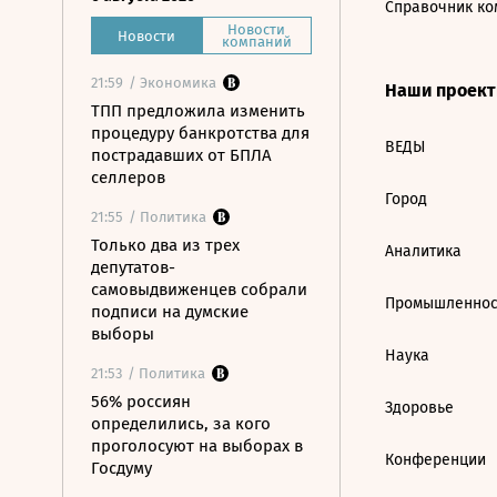
Справочник ко
Новости
Новости
компаний
21:59
/ Экономика
Наши проек
ТПП предложила изменить
процедуру банкротства для
ВЕДЫ
пострадавших от БПЛА
селлеров
Город
21:55
/ Политика
Только два из трех
Аналитика
депутатов-
самовыдвиженцев собрали
Промышленнос
подписи на думские
выборы
Наука
21:53
/ Политика
56% россиян
Здоровье
определились, за кого
проголосуют на выборах в
Конференции
Госдуму