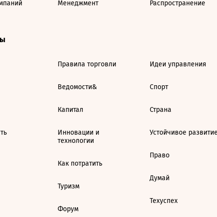
мпаний
Менеджмент
Распространение
ты
Правила торговли
Идеи управления
Ведомости&
Спорт
Капитал
Страна
ть
Инновации и
Устойчивое развити
технологии
Право
Как потратить
Думай
Туризм
Техуспех
Форум