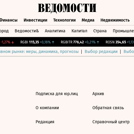
Финансы
Инвестиции
Технологии
Медиа
Недвижимость
ород
Ведомости&
Аналитика
Капитал
Страна
Промышле
а
Финансы
Инвестиции
Технологии
Медиа
Недвижимос
1,27%
↓
RGBI
115,35
+0,18%
↑
RGBITR
776,42
+0,21%
↑
ROSN
354,65
+1,13%
ивном рынке: меры, динамика, прогнозы
Выбор редакции
Выбо
Подписка для юр.лиц
Архив
О компании
Обратная связь
Редакция
Справочный центр