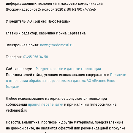
информационных технологий и массовых коммуникаций
(Роскомнадзор) от 27 ноября 2020 г. ЭЛ № ФС 77-79546
Учредитель: АО «Бизнес Ньюс Медиа»
Главный редактор: Казьмина Ирина Сергеевна
Электронная почта:
news@vedomosti.ru
Телефон:
+7 495 956-34-58
Сайт использует
IP адреса, cookie и данные геолокации
Пользователей сайта, условия использования содержатся в
Политике
в отношении обработки персональных данных АО «Бизнес Ньюс
Медиа»
Любое использование материалов допускается только при
соблюдении
правил перепечатки
и при наличии гиперссылки на
vedomosti.ru
Новости, аналитика, прогнозы и другие материалы, представленные
на данном сайте, не являются офертой или рекомендацией к покупке