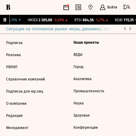
Войти
081
+0,76%
↑
IMOEX
2 285,88
-0,69%
↓
RTSI
884,56
-1,27%
↓
RGBI
115,35
+
Ситуация на топливном рынке: меры, динамика, прогнозы
Выб
Наши проекты
Подписка
ВЕДЫ
Реклама
Город
РФРИТ
Аналитика
Справочник компаний
Промышленность
Подписка для юр.лиц
Наука
О компании
Здоровье
Редакция
Конференции
Менеджмент