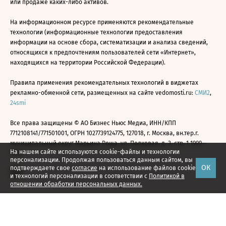
или продаже каких-либо активов.
На информационном ресурсе применяются рекомендательные
технологии (информационные технологии предоставления
информации на основе сбора, систематизации и анализа сведений,
относящихся к предпочтениям пользователей сети «Интернет»,
находящихся на территории Российской Федерации).
Правила применения рекомендательных технологий в виджетах
рекламно-обменной сети, размещенных на сайте vedomosti.ru:
СМИ2
,
24smi
Все права защищены © АО Бизнес Ньюс Медиа, ИНН/КПП
7712108141/771501001, ОГРН 1027739124775, 127018, г. Москва, вн.тер.г.
муниципальный округ Марьина Роща, ул. Полковая, д. 3, стр. 1 1999—
На нашем сайте используются cookie-файлы и технологии
2026
персонализации. Продолжая пользоваться данным сайтом, вы
ОК
подтверждаете свое
согласие
на использование файлов cookie
и технологий персонализации в соответствии с
Политикой в
отношении обработки персональных данных.