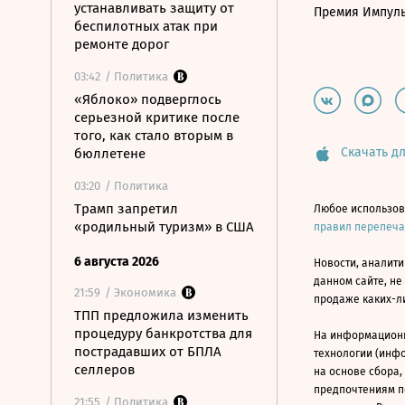
устанавливать защиту от
Премия Импул
беспилотных атак при
ремонте дорог
03:42
/ Политика
«Яблоко» подверглось
серьезной критике после
того, как стало вторым в
Скачать дл
бюллетене
03:20
/ Политика
Трамп запретил
Любое использов
«родильный туризм» в США
правил перепеч
6 августа 2026
Новости, аналити
данном сайте, не
21:59
/ Экономика
продаже каких-л
ТПП предложила изменить
процедуру банкротства для
На информацион
пострадавших от БПЛА
технологии (инф
селлеров
на основе сбора,
предпочтениям п
21:55
/ Политика