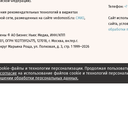
ийской Федерации).
Телефон:
+7
ния рекомендательных технологий в виджетах
й сети, размещенных на сайте vedomosti.ru:
СМИ2
,
Сайт испол
сайта, усл
обработки 
ены © АО Бизнес Ньюс Медиа, ИНН/КПП
01, ОГРН 1027739124775, 127018, г. Москва, вн.тер.г.
уг Марьина Роща, ул. Полковая, д. 3, стр. 1 1999—2026
ookie-файлы и технологии персонализации. Продолжая пользоват
согласие
на использование файлов cookie и технологий персонал
ошении обработки персональных данных.