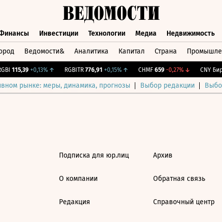
Финансы
Инвестиции
Технологии
Медиа
Недвижимость
ород
Ведомости&
Аналитика
Капитал
Страна
Промышле
а
Финансы
Инвестиции
Технологии
Медиа
Недвижимос
BI
115,39
+0,13%
↑
RGBITR
776,91
+0,15%
↑
CHMF
659
-0,27%
↓
CNY Бирж
ивном рынке: меры, динамика, прогнозы
Выбор редакции
Выбо
Подписка для юр.лиц
Архив
О компании
Обратная связь
Редакция
Справочный центр