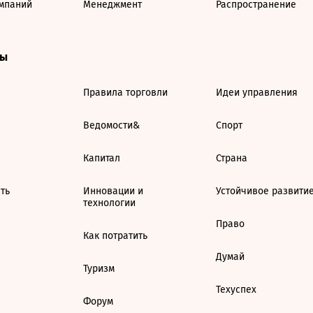
мпаний
Менеджмент
Распространение
ты
Правила торговли
Идеи управления
Ведомости&
Спорт
Капитал
Страна
ть
Инновации и
Устойчивое развити
технологии
Право
Как потратить
Думай
Туризм
Техуспех
Форум