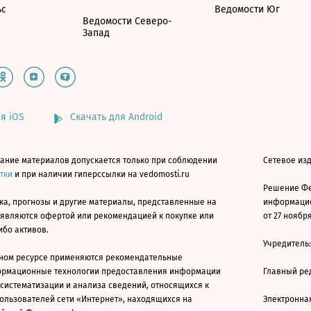
ьс
Ведомости Юг
Ведомости Северо-
Запад
я iOS
Скачать для Android
ание материалов допускается только при соблюдении
Сетевое изд
атки
и при наличии гиперссылки на vedomosti.ru
Решение Фе
ка, прогнозы и другие материалы, представленные на
информацио
 являются офертой или рекомендацией к покупке или
от 27 ноября
ибо активов.
Учредитель
ном ресурсе применяются рекомендательные
ормационные технологии предоставления информации
Главный ре
 систематизации и анализа сведений, относящихся к
ользователей сети «Интернет», находящихся на
Электронна