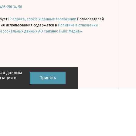
 495 956-34-58
ьзует
IP адреса, cookie и данные геолокации
Пользователей
овия использования содержатся в
Политике в отношении
персональных данных АО «Бизнес Ньюс Медиа»
ься данным
Принять
изации в