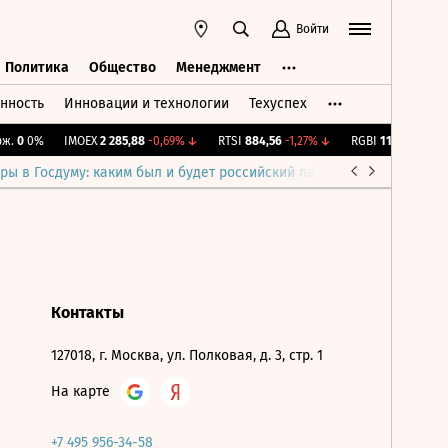
Войти
Политика
Общество
Менеджмент
нность
Инновации и технологии
Техуспех
ть
Политика
Общество
Менеджмент
.
0
0%
IMOEX
2 285,88
-0,69%
↓
RTSI
884,56
-1,27%
↓
RGBI
115,39
+0,13%
ры в Госдуму: каким был и будет российский парламент
Война н
Контакты
127018, г. Москва, ул. Полковая, д. 3, стр. 1
На карте
+7 495 956-34-58