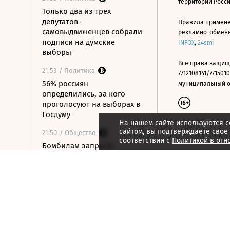
территории Росс
Только два из трех
депутатов-
Правила примене
самовыдвиженцев собрали
рекламно-обменно
подписи на думские
INFOX
,
24smi
выборы
Все права защищ
21:53
/ Политика
7712108141/7715010
56% россиян
муниципальный окр
определились, за кого
проголосуют на выборах в
Госдуму
На нашем сайте используются c
сайтом, вы подтверждаете свое
21:50
/ Общество
соответствии с
Политикой в отн
Бомбилам запретят
таксовать на вокзалах
Москвы и в аэропорту
«Внуково»
21:48
/ Технологии
OpenAI готовит умную
колонку размером с
хоккейную шайбу