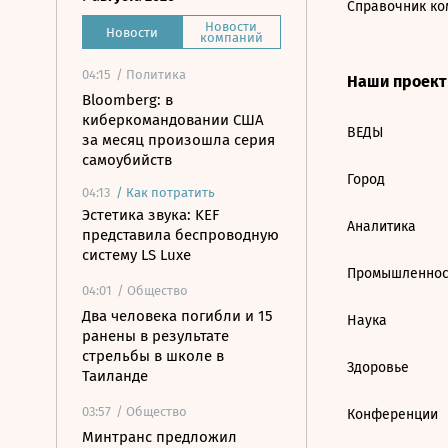
Справочник ко
Новости
Новости
компаний
04:15
/ Политика
Наши проек
Bloomberg: в
киберкомандовании США
ВЕДЫ
за месяц произошла серия
самоубийств
Город
04:13
/
Как потратить
Эстетика звука: KEF
Аналитика
представила беспроводную
систему LS Luxe
Промышленнос
04:01
/ Общество
Два человека погибли и 15
Наука
ранены в результате
стрельбы в школе в
Здоровье
Таиланде
03:57
/ Общество
Конференции
Минтранс предложил