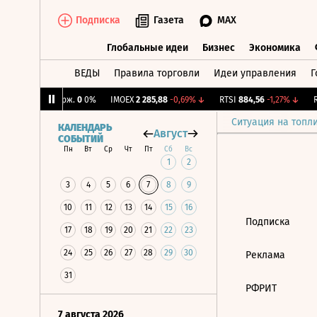
Подписка
Газета
MAX
Глобальные идеи
Бизнес
Экономика
ВЕДЫ
Правила торговли
Идеи управления
Г
Глобальные идеи
Бизнес
Экономик
%
↓
CNY Бирж.
0
0%
IMOEX
2 285,88
-0,69%
↓
RTSI
884,56
-1,27%
↓
RG
Ситуация на топл
КАЛЕНДАРЬ
Август
СОБЫТИЙ
Пн
Вт
Ср
Чт
Пт
Сб
Вс
1
2
3
4
5
6
7
8
9
10
11
12
13
14
15
16
Подписка
17
18
19
20
21
22
23
24
25
26
27
28
29
30
Реклама
31
РФРИТ
7 августа 2026