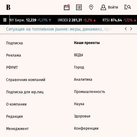
Войти
CNY Бирж.
12,239
+1,31%
↑
IMOEX
2 281,31
-0,2%
↓
RTSI
874,64
-1,12%
↓
Ситуация на топливном рынке: меры, динамика, прогнозы
Выб
Наши проекты
Подписка
ВЕДЫ
Реклама
Город
РФРИТ
Аналитика
Справочник компаний
Промышленность
Подписка для юр.лиц
Наука
О компании
Здоровье
Редакция
Конференции
Менеджмент