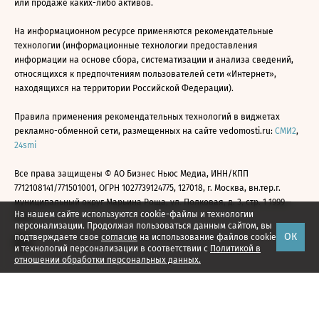
или продаже каких-либо активов.
На информационном ресурсе применяются рекомендательные
технологии (информационные технологии предоставления
информации на основе сбора, систематизации и анализа сведений,
относящихся к предпочтениям пользователей сети «Интернет»,
находящихся на территории Российской Федерации).
Правила применения рекомендательных технологий в виджетах
рекламно-обменной сети, размещенных на сайте vedomosti.ru:
СМИ2
,
24smi
Все права защищены © АО Бизнес Ньюс Медиа, ИНН/КПП
7712108141/771501001, ОГРН 1027739124775, 127018, г. Москва, вн.тер.г.
муниципальный округ Марьина Роща, ул. Полковая, д. 3, стр. 1 1999—
На нашем сайте используются cookie-файлы и технологии
2026
персонализации. Продолжая пользоваться данным сайтом, вы
ОК
подтверждаете свое
согласие
на использование файлов cookie
и технологий персонализации в соответствии с
Политикой в
отношении обработки персональных данных.