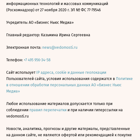
информационных технологий и массовых коммуникаций
(Роскомнадзор) от 27 ноября 2020 г. ЭЛ № ФС 77-79546
Учредитель: АО «Бизнес Ньюс Медиа»
Главный редактор: Казьмина Ирина Сергеевна
Электронная почта:
news@vedomosti.ru
Телефон:
+7 495 956-34-58
Сайт использует
IP адреса, cookie и данные геолокации
Пользователей сайта, условия использования содержатся в
Политике
в отношении обработки персональных данных АО «Бизнес Ньюс
Медиа»
Любое использование материалов допускается только при
соблюдении
правил перепечатки
и при наличии гиперссылки на
vedomosti.ru
Новости, аналитика, прогнозы и другие материалы, представленные
на данном сайте, не являются офертой или рекомендацией к покупке