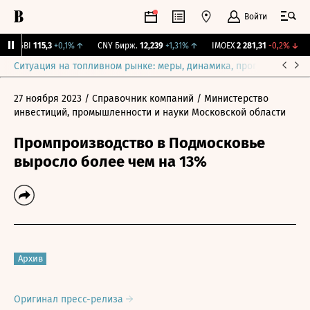
Войти
RGBI
115,3
+0,1%
↑
CNY Бирж.
12,239
+1,31%
↑
IMOEX
2 281,31
-0,2%
↓
R
Ситуация на топливном рынке: меры, динамика, прогнозы
Выб
27 ноября 2023
/ Справочник компаний
/ Министерство
инвестиций, промышленности и науки Московской области
Промпроизводство в Подмосковье
выросло более чем на 13%
Архив
Оригинал пресс-релиза