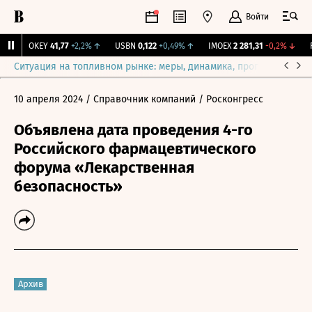
Войти
↑
OKEY
41,77
+2,2%
↑
USBN
0,122
+0,49%
↑
IMOEX
2 281,31
-0,2%
↓
RT
Ситуация на топливном рынке: меры, динамика, прогнозы
Выб
10 апреля 2024
/ Справочник компаний
/ Росконгресс
Объявлена дата проведения 4-го
Российского фармацевтического
форума «Лекарственная
безопасность»
Архив