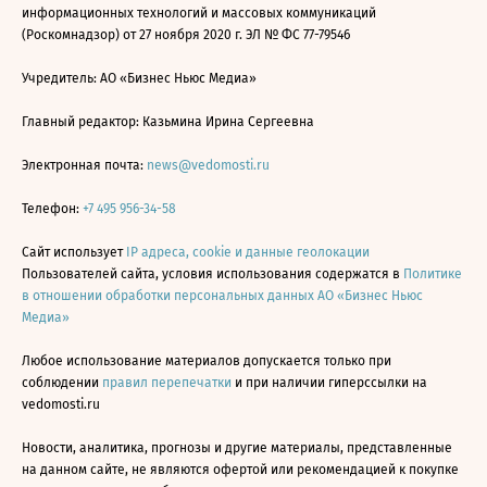
информационных технологий и массовых коммуникаций
(Роскомнадзор) от 27 ноября 2020 г. ЭЛ № ФС 77-79546
Учредитель: АО «Бизнес Ньюс Медиа»
Главный редактор: Казьмина Ирина Сергеевна
Электронная почта:
news@vedomosti.ru
Телефон:
+7 495 956-34-58
Сайт использует
IP адреса, cookie и данные геолокации
Пользователей сайта, условия использования содержатся в
Политике
в отношении обработки персональных данных АО «Бизнес Ньюс
Медиа»
Любое использование материалов допускается только при
соблюдении
правил перепечатки
и при наличии гиперссылки на
vedomosti.ru
Новости, аналитика, прогнозы и другие материалы, представленные
на данном сайте, не являются офертой или рекомендацией к покупке