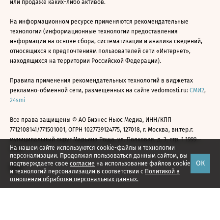
или продаже каких-либо активов.
На информационном ресурсе применяются рекомендательные
технологии (информационные технологии предоставления
информации на основе сбора, систематизации и анализа сведений,
относящихся к предпочтениям пользователей сети «Интернет»,
находящихся на территории Российской Федерации).
Правила применения рекомендательных технологий в виджетах
рекламно-обменной сети, размещенных на сайте vedomosti.ru:
СМИ2
,
24smi
Все права защищены © АО Бизнес Ньюс Медиа, ИНН/КПП
7712108141/771501001, ОГРН 1027739124775, 127018, г. Москва, вн.тер.г.
муниципальный округ Марьина Роща, ул. Полковая, д. 3, стр. 1 1999—
На нашем сайте используются cookie-файлы и технологии
2026
персонализации. Продолжая пользоваться данным сайтом, вы
ОК
подтверждаете свое
согласие
на использование файлов cookie
и технологий персонализации в соответствии с
Политикой в
отношении обработки персональных данных.