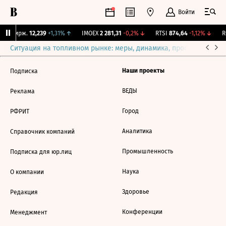
Войти
NY Бирж.
12,239
+1,31%
↑
IMOEX
2 281,31
-0,2%
↓
RTSI
874,64
-1,12%
↓
RG
Ситуация на топливном рынке: меры, динамика, прогнозы
Выб
Наши проекты
Подписка
ВЕДЫ
Реклама
Город
РФРИТ
Аналитика
Справочник компаний
Промышленность
Подписка для юр.лиц
Наука
О компании
Здоровье
Редакция
Конференции
Менеджмент