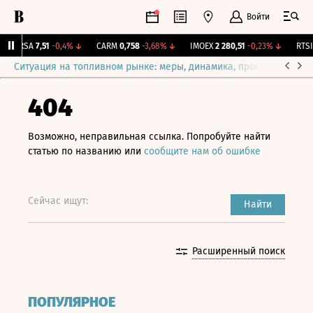
Войти
ARSA
7,51
-0,4%
↓
CARM
0,758
-3,68%
↓
IMOEX
2 280,51
-0,23%
↓
RTSI
8
Ситуация на топливном рынке: меры, динамика, прогнозы
Выб
404
Возможно, неправильная ссылка. Попробуйте найти
статью по названию или
сообщите нам об ошибке
Сейчас ищут:
Найти
Расширенный поиск
ПОПУЛЯРНОЕ