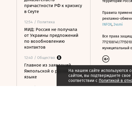
территории Росс
причастности РФ к кризису
в Сеуте
Правила примене
рекламно-обменно
12:54
/ Политика
INFOX
,
24smi
МИД: Россия не получала
от Украины предложений
Все права защищ
по возобновлению
7712108141/7715010
контактов
муниципальный окр
12:40
/ Общество
Главное из заявлений
На нашем сайте используются c
Ямпольской о русском
сайтом, вы подтверждаете свое
языке
соответствии с
Политикой в отн
12:37
/ Экономика
Аномальная жара может
нанести экономике Европы
ущерб в 800 млрд евро
12:35
/ Политика
Верховный суд Швеции
отказался пересматривать