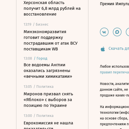
Херсонская область
Премия Импул
получит 6,8 млрд рублей на
восстановление
13:19
/ Бизнес
Минэкономразвития
готовит поддержку
пострадавшим от атак ВСУ
Скачать дл
поставщикам WB
13:08
/
Город
Все водоемы Англии
Любое использов
оказались загрязнены
правил перепеч
«вечными химикатами»
Новости, аналити
13:05
/ Политика
данном сайте, не
Миронов призвал снять
продаже каких-л
«Яблоко» с выборов за
позицию по Украине
На информацион
технологии (инф
13:00
/ Политика
на основе сбора,
Еврокомиссия не нашла
предпочтениям п
доказательств