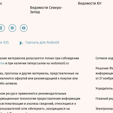
ьс
Ведомости Юг
Ведомости Северо-
Запад
я iOS
Скачать для Android
ание материалов допускается только при соблюдении
Сетевое изд
атки
и при наличии гиперссылки на vedomosti.ru
Решение Фе
ка, прогнозы и другие материалы, представленные на
информацио
 являются офертой или рекомендацией к покупке или
от 27 ноября
ибо активов.
Учредитель
ном ресурсе применяются рекомендательные
ормационные технологии предоставления информации
Главный ре
 систематизации и анализа сведений, относящихся к
ользователей сети «Интернет», находящихся на
Электронна