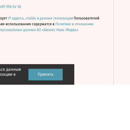
 495 956-34-58
ьзует
IP адреса, cookie и данные геолокации
Пользователей
овия использования содержатся в
Политике в отношении
персональных данных АО «Бизнес Ньюс Медиа»
ься данным
Принять
изации в