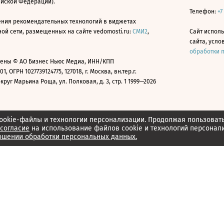
ийской Федерации).
Телефон:
+7
ния рекомендательных технологий в виджетах
й сети, размещенных на сайте vedomosti.ru:
СМИ2
,
Сайт испол
сайта, усл
обработки 
ены © АО Бизнес Ньюс Медиа, ИНН/КПП
01, ОГРН 1027739124775, 127018, г. Москва, вн.тер.г.
уг Марьина Роща, ул. Полковая, д. 3, стр. 1 1999—2026
ookie-файлы и технологии персонализации. Продолжая пользоват
согласие
на использование файлов cookie и технологий персонал
ошении обработки персональных данных.