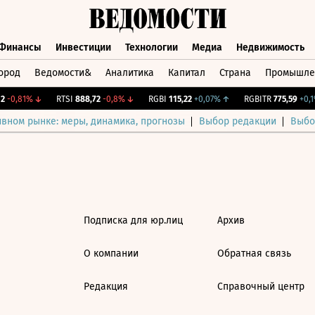
Финансы
Инвестиции
Технологии
Медиа
Недвижимость
ород
Ведомости&
Аналитика
Капитал
Страна
Промышле
а
Финансы
Инвестиции
Технологии
Медиа
Недвижимос
-0,81%
↓
RTSI
888,72
-0,8%
↓
RGBI
115,22
+0,07%
↑
RGBITR
775,59
+0,1%
ивном рынке: меры, динамика, прогнозы
Выбор редакции
Выбо
Подписка для юр.лиц
Архив
О компании
Обратная связь
Редакция
Справочный центр