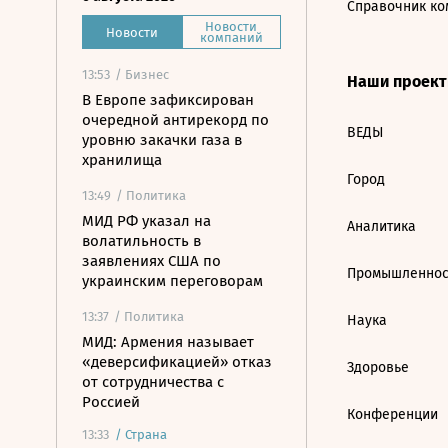
Справочник ко
Новости
Новости
компаний
13:53
/ Бизнес
Наши проек
В Европе зафиксирован
очередной антирекорд по
ВЕДЫ
уровню закачки газа в
хранилища
Город
13:49
/ Политика
МИД РФ указал на
Аналитика
волатильность в
заявлениях США по
Промышленнос
украинским переговорам
13:37
/ Политика
Наука
МИД: Армения называет
«деверсификацией» отказ
Здоровье
от сотрудничества с
Россией
Конференции
13:33
/
Страна