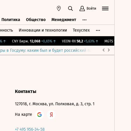
Войти
Политика
Общество
Менеджмент
нность
Инновации и технологии
Техуспех
ть
Политика
Общество
Менеджмент
↑
CNY Бирж.
12,068
+0,65%
↑
VEON-RX
58,2
+5,63%
↑
MGTS
1 326
+0,91
ры в Госдуму: каким был и будет российский парламент
Война н
Контакты
127018, г. Москва, ул. Полковая, д. 3, стр. 1
На карте
+7 495 956-34-58