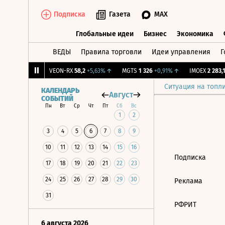
Подписка
Газета
MAX
Глобальные идеи
Бизнес
Экономика
ВЕДЫ
Правила торговли
Идеи управления
Г
Глобальные идеи
Бизнес
Экономик
068
+0,65%
↑
VEON-RX
58,2
+5,63%
↑
MGTS
1 326
+0,91%
↑
IMOEX
2 283,12
Ситуация на топл
КАЛЕНДАРЬ
Август
СОБЫТИЙ
Пн
Вт
Ср
Чт
Пт
Сб
Вс
1
2
3
4
5
6
7
8
9
10
11
12
13
14
15
16
Подписка
17
18
19
20
21
22
23
24
25
26
27
28
29
30
Реклама
31
РФРИТ
6 августа 2026