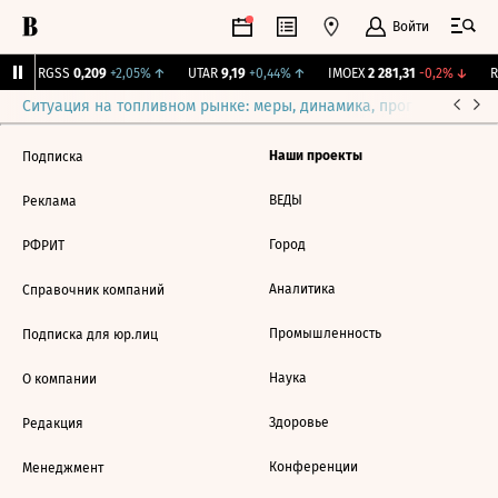
Войти
↑
RGSS
0,209
+2,05%
↑
UTAR
9,19
+0,44%
↑
IMOEX
2 281,31
-0,2%
↓
RT
Ситуация на топливном рынке: меры, динамика, прогнозы
Выб
Наши проекты
Подписка
ВЕДЫ
Реклама
Город
РФРИТ
Аналитика
Справочник компаний
Промышленность
Подписка для юр.лиц
Наука
О компании
Здоровье
Редакция
Конференции
Менеджмент