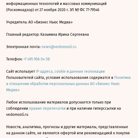
информационных технологий и массовых коммуникаций
(Роскомнадзор) от 27 ноября 2020 г. ЭЛ № ФС 77-79546
Учредитель: АО «Бизнес Ньюс Медиа»
Главный редактор: Казьмина Ирина Сергеевна
Электронная почта:
news@vedomosti.ru
Телефон:
+7 495 956-34-58
Сайт использует
IP адреса, cookie и данные геолокации
Пользователей сайта, условия использования содержатся в
Политике
в отношении обработки персональных данных АО «Бизнес Ньюс
Медиа»
Любое использование материалов допускается только при
соблюдении
правил перепечатки
и при наличии гиперссылки на
vedomosti.ru
Новости, аналитика, прогнозы и другие материалы, представленные
на данном сайте, не являются офертой или рекомендацией к покупке