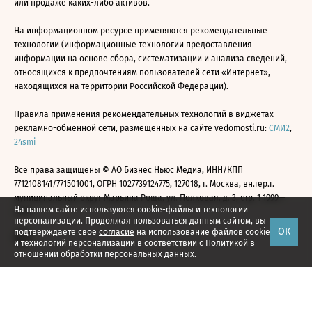
или продаже каких-либо активов.
На информационном ресурсе применяются рекомендательные
технологии (информационные технологии предоставления
информации на основе сбора, систематизации и анализа сведений,
относящихся к предпочтениям пользователей сети «Интернет»,
находящихся на территории Российской Федерации).
Правила применения рекомендательных технологий в виджетах
рекламно-обменной сети, размещенных на сайте vedomosti.ru:
СМИ2
,
24smi
Все права защищены © АО Бизнес Ньюс Медиа, ИНН/КПП
7712108141/771501001, ОГРН 1027739124775, 127018, г. Москва, вн.тер.г.
муниципальный округ Марьина Роща, ул. Полковая, д. 3, стр. 1 1999—
На нашем сайте используются cookie-файлы и технологии
2026
персонализации. Продолжая пользоваться данным сайтом, вы
ОК
подтверждаете свое
согласие
на использование файлов cookie
и технологий персонализации в соответствии с
Политикой в
отношении обработки персональных данных.