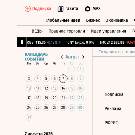
Подписка
Газета
MAX
Глобальные идеи
Бизнес
Экономика
ВЕДЫ
Правила торговли
Идеи управления
Г
Глобальные идеи
Бизнес
Экономик
56
-1,27%
↓
RGBI
115,35
+0,18%
↑
CNY Бирж.
0
0%
IMOEX
2 285,88
-0,69%
Ситуация на топл
КАЛЕНДАРЬ
Август
СОБЫТИЙ
Пн
Вт
Ср
Чт
Пт
Сб
Вс
1
2
3
4
5
6
7
8
9
10
11
12
13
14
15
16
Подписка
17
18
19
20
21
22
23
24
25
26
27
28
29
30
Реклама
31
РФРИТ
7 августа 2026