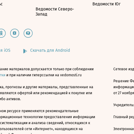
ьс
Ведомости Юг
Ведомости Северо-
Запад
я iOS
Скачать для Android
ание материалов допускается только при соблюдении
Сетевое изд
атки
и при наличии гиперссылки на vedomosti.ru
Решение Фе
ка, прогнозы и другие материалы, представленные на
информацио
 являются офертой или рекомендацией к покупке или
от 27 ноября
ибо активов.
Учредитель
ном ресурсе применяются рекомендательные
ормационные технологии предоставления информации
Главный ре
 систематизации и анализа сведений, относящихся к
ользователей сети «Интернет», находящихся на
Электронна