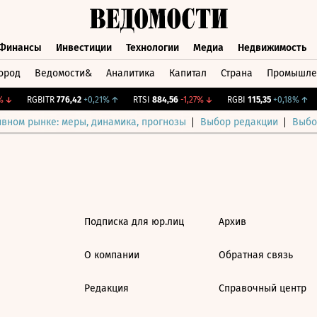
Финансы
Инвестиции
Технологии
Медиа
Недвижимость
ород
Ведомости&
Аналитика
Капитал
Страна
Промышле
а
Финансы
Инвестиции
Технологии
Медиа
Недвижимос
↓
RGBITR
776,42
+0,21%
↑
RTSI
884,56
-1,27%
↓
RGBI
115,35
+0,18%
↑
ивном рынке: меры, динамика, прогнозы
Выбор редакции
Выбо
Подписка для юр.лиц
Архив
О компании
Обратная связь
Редакция
Справочный центр