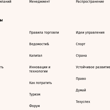
мпаний
Менеджмент
Распространение
ты
Правила торговли
Идеи управления
Ведомости&
Спорт
Капитал
Страна
ть
Инновации и
Устойчивое развити
технологии
Право
Как потратить
Думай
Туризм
Техуспех
Форум