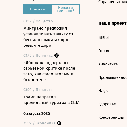
Справочник ко
Новости
Новости
компаний
03:57
/ Общество
Наши проек
Минтранс предложил
устанавливать защиту от
ВЕДЫ
беспилотных атак при
ремонте дорог
Город
03:42
/ Политика
«Яблоко» подверглось
Аналитика
серьезной критике после
того, как стало вторым в
Промышленнос
бюллетене
03:20
/ Политика
Наука
Трамп запретил
«родильный туризм» в США
Здоровье
6 августа 2026
Конференции
21:59
/ Экономика