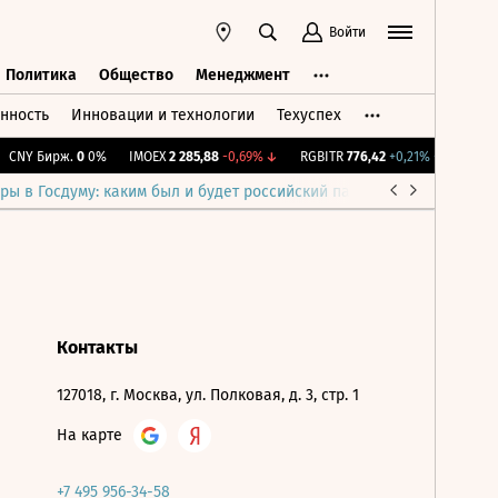
Войти
Политика
Общество
Менеджмент
нность
Инновации и технологии
Техуспех
ть
Политика
Общество
Менеджмент
CNY Бирж.
0
0%
IMOEX
2 285,88
-0,69%
↓
RGBITR
776,42
+0,21%
↑
RTSI
8
ры в Госдуму: каким был и будет российский парламент
Война н
Контакты
127018, г. Москва, ул. Полковая, д. 3, стр. 1
На карте
+7 495 956-34-58