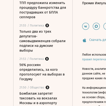
ТПП предложила изменить
Премия Импул
процедуру банкротства для
пострадавших от БПЛА
селлеров
21:55
/ Политика
Только два из трех
депутатов-
Скачать дл
самовыдвиженцев собрали
подписи на думские
выборы
Любое использов
21:53
/ Политика
правил перепеч
56% россиян
Новости, аналити
определились, за кого
данном сайте, не
проголосуют на выборах в
продаже каких-л
Госдуму
21:50
/ Общество
На информацион
технологии (инф
Бомбилам запретят
на основе сбора,
таксовать на вокзалах
предпочтениям п
Москвы и в аэропорту