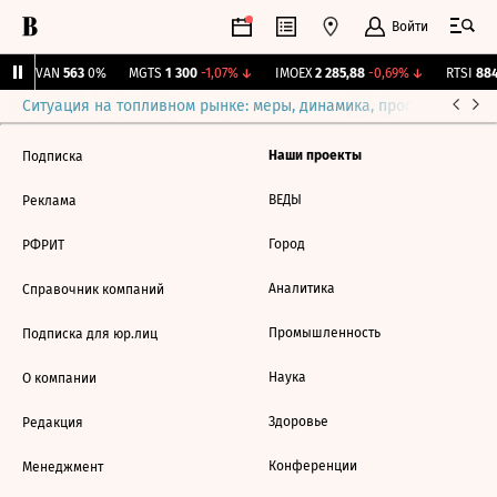
Войти
AVAN
563
0%
MGTS
1 300
-1,07%
↓
IMOEX
2 285,88
-0,69%
↓
RTSI
884
Ситуация на топливном рынке: меры, динамика, прогнозы
Выб
Наши проекты
Подписка
ВЕДЫ
Реклама
Город
РФРИТ
Аналитика
Справочник компаний
Промышленность
Подписка для юр.лиц
Наука
О компании
Здоровье
Редакция
Конференции
Менеджмент