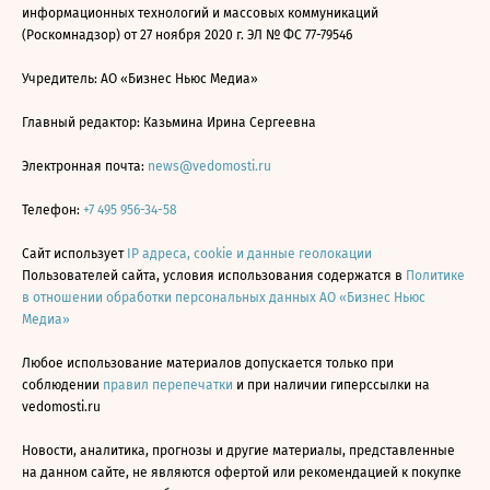
информационных технологий и массовых коммуникаций
(Роскомнадзор) от 27 ноября 2020 г. ЭЛ № ФС 77-79546
Учредитель: АО «Бизнес Ньюс Медиа»
Главный редактор: Казьмина Ирина Сергеевна
Электронная почта:
news@vedomosti.ru
Телефон:
+7 495 956-34-58
Сайт использует
IP адреса, cookie и данные геолокации
Пользователей сайта, условия использования содержатся в
Политике
в отношении обработки персональных данных АО «Бизнес Ньюс
Медиа»
Любое использование материалов допускается только при
соблюдении
правил перепечатки
и при наличии гиперссылки на
vedomosti.ru
Новости, аналитика, прогнозы и другие материалы, представленные
на данном сайте, не являются офертой или рекомендацией к покупке