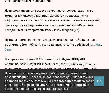
или продаже каких-либо активов.
На информационном ресурсе применяются рекомендательные
технологии (информационные технологии предоставления
информации на основе сбора, систематизации и анализа сведений,
относящихся к предпочтениям пользователей сети «Интернет»,
находящихся на территории Российской Федерации).
Правила применения рекомендательных технологий в виджетах
рекламно-обменной сети, размещенных на сайте vedomosti.ru:
СМИ2
,
24smi
Все права защищены © АО Бизнес Ньюс Медиа, ИНН/КПП
7712108141/771501001, ОГРН 1027739124775, 127018, г. Москва, вн.тер.г.
муниципальный округ Марьина Роща, ул. Полковая, д. 3, стр. 1 1999—
На нашем сайте используются cookie-файлы и технологии
2026
персонализации. Продолжая пользоваться данным сайтом, вы
ОК
подтверждаете свое
согласие
на использование файлов cookie
и технологий персонализации в соответствии с
Политикой в
отношении обработки персональных данных.