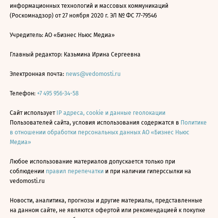
информационных технологий и массовых коммуникаций
(Роскомнадзор) от 27 ноября 2020 г. ЭЛ № ФС 77-79546
Учредитель: АО «Бизнес Ньюс Медиа»
Главный редактор: Казьмина Ирина Сергеевна
Электронная почта:
news@vedomosti.ru
Телефон:
+7 495 956-34-58
Сайт использует
IP адреса, cookie и данные геолокации
Пользователей сайта, условия использования содержатся в
Политике
в отношении обработки персональных данных АО «Бизнес Ньюс
Медиа»
Любое использование материалов допускается только при
соблюдении
правил перепечатки
и при наличии гиперссылки на
vedomosti.ru
Новости, аналитика, прогнозы и другие материалы, представленные
на данном сайте, не являются офертой или рекомендацией к покупке