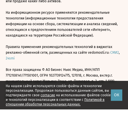
или продаже каких-либо активов.
На информационном ресурсе применяются рекомендательные
технологии (информационные технологии предоставления
информации на основе сбора, систематизации и анализа сведений,
относящихся к предпочтениям пользователей сети «Интернет»,
находящихся на территории Российской Федерации).
Правила применения рекомендательных технологий в виджетах
рекламно-обменной сети, размещенных на сайте vedomosti.ru:
СМИ2
,
24smi
Все права защищены © АО Бизнес Ньюс Медиа, ИНН/КПП
7712108141/771501001, ОГРН 1027739124775, 127018, г. Москва, вн.тер.г.
муниципальный округ Марьина Роща, ул. Полковая, д. 3, стр. 1 1999—
На нашем сайте используются cookie-файлы и технологии
2026
персонализации. Продолжая пользоваться данным сайтом, вы
ОК
подтверждаете свое
согласие
на использование файлов cookie
и технологий персонализации в соответствии с
Политикой в
отношении обработки персональных данных.