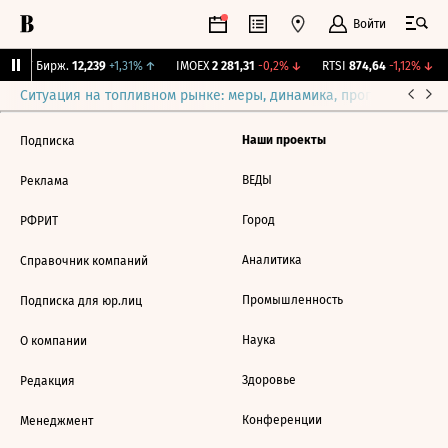
Войти
CNY Бирж.
12,239
+1,31%
↑
IMOEX
2 281,31
-0,2%
↓
RTSI
874,64
-1,12%
↓
Ситуация на топливном рынке: меры, динамика, прогнозы
Выб
Наши проекты
Подписка
ВЕДЫ
Реклама
Город
РФРИТ
Аналитика
Справочник компаний
Промышленность
Подписка для юр.лиц
Наука
О компании
Здоровье
Редакция
Конференции
Менеджмент