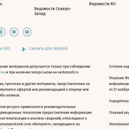
ьс
Ведомости Юг
Ведомости Северо-
Запад
я iOS
Скачать для Android
ание материалов допускается только при соблюдении
Сетевое изд
атки
и при наличии гиперссылки на vedomosti.ru
Решение Фе
ка, прогнозы и другие материалы, представленные на
информацио
 являются офертой или рекомендацией к покупке или
от 27 ноября
ибо активов.
Учредитель
ном ресурсе применяются рекомендательные
ормационные технологии предоставления информации
Главный ре
 систематизации и анализа сведений, относящихся к
ользователей сети «Интернет», находящихся на
Электронна