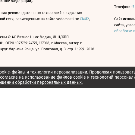
ийской Федерации).
Телефон:
+7
ния рекомендательных технологий в виджетах
й сети, размещенных на сайте vedomosti.ru:
СМИ2
,
Сайт испол
сайта, усл
обработки 
ены © АО Бизнес Ньюс Медиа, ИНН/КПП
01, ОГРН 1027739124775, 127018, г. Москва, вн.тер.г.
уг Марьина Роща, ул. Полковая, д. 3, стр. 1 1999—2026
ookie-файлы и технологии персонализации. Продолжая пользоват
согласие
на использование файлов cookie и технологий персонал
ошении обработки персональных данных.