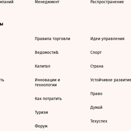
мпаний
Менеджмент
Распространение
ты
Правила торговли
Идеи управления
Ведомости&
Спорт
Капитал
Страна
ть
Инновации и
Устойчивое развити
технологии
Право
Как потратить
Думай
Туризм
Техуспех
Форум