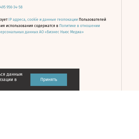
 495 956-34-58
ьзует
IP адреса, cookie и данные геолокации
Пользователей
овия использования содержатся в
Политике в отношении
персональных данных АО «Бизнес Ньюс Медиа»
ься данным
Принять
изации в