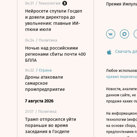
04:31
/ Технологии
Премия Импул
Нейросети спутали Госдеп
и довели директора до
увольнения: главные ИИ-
глюки июля
04:24
/ Политика
Ночью над российскими
Скачать дл
регионами сбиты почти 400
БПЛА
04:22
/
Страна
Любое использов
Дроны атаковали
правил перепеч
самарское
промпредприятие
Новости, аналити
данном сайте, не
7 августа 2026
продаже каких-л
21:57
/ Политика
На информацион
Трамп отпросился уйти
технологии (инф
пораньше во время
на основе сбора,
заседания в Госдепе
предпочтениям п