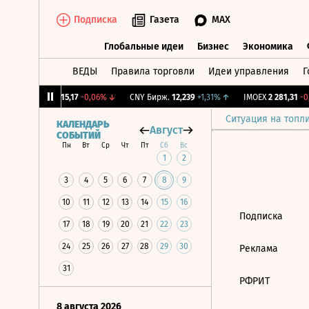
Подписка
Газета
MAX
Глобальные идеи
Бизнес
Экономика
ВЕДЫ
Правила торговли
Идеи управления
Г
Глобальные идеи
Бизнес
Экономик
12%
↓
RGBI
115,17
-0,06%
↓
CNY Бирж.
12,239
+1,31%
↑
IMOEX
2 281,31
-0,
Ситуация на топл
КАЛЕНДАРЬ
Август
СОБЫТИЙ
Пн
Вт
Ср
Чт
Пт
Сб
Вс
1
2
3
4
5
6
7
8
9
10
11
12
13
14
15
16
Подписка
17
18
19
20
21
22
23
24
25
26
27
28
29
30
Реклама
31
РФРИТ
8 августа 2026