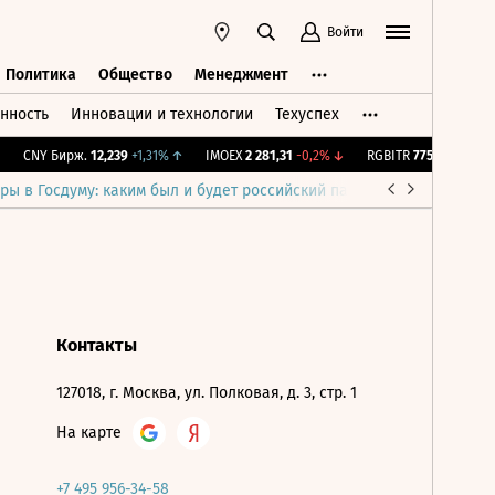
Войти
Политика
Общество
Менеджмент
нность
Инновации и технологии
Техуспех
ть
Политика
Общество
Менеджмент
CNY Бирж.
12,239
+1,31%
↑
IMOEX
2 281,31
-0,2%
↓
RGBITR
775,48
-0,03%
ры в Госдуму: каким был и будет российский парламент
Война н
Контакты
127018, г. Москва, ул. Полковая, д. 3, стр. 1
На карте
+7 495 956-34-58