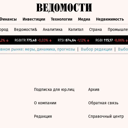
Финансы
Инвестиции
Технологии
Медиа
Недвижимость
ород
Ведомости&
Аналитика
Капитал
Страна
Промышле
а
Финансы
Инвестиции
Технологии
Медиа
Недвижимос
2%
↓
RGBITR
775,48
-0,03%
↓
RTSI
874,64
-1,12%
↓
RGBI
115,17
-0,06%
↓
ивном рынке: меры, динамика, прогнозы
Выбор редакции
Выбо
Подписка для юр.лиц
Архив
О компании
Обратная связь
Редакция
Справочный центр