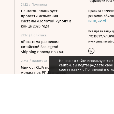
территории Росс
21:32
/ Политика
Пентагон планирует
Правила примене
провести испытания
рекламно-обменно
системы «Золотой купол» в
INFOX
,
24smi
конце 2026 года
Все права защищ
21:17
/ Политика
7712108141/7715010
«Росатом» разрешил
муниципальный окр
китайской Sealegend
Shipping проход по СМП
На нашем сайте используются c
20:51
/ Политика
сайтом, вы подтверждаете свое
Минюст США поддержал
соответствии с
Политикой в отн
монастырь РПЦЗ в споре
из-за ветропарка
20:32
/ Политика
Пентагон опубликовал
новые записи с
неопознанными
летающими объектами