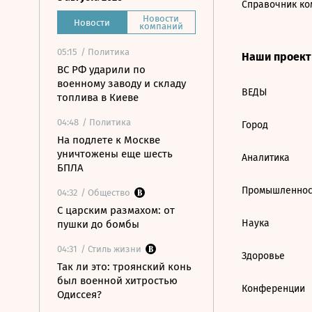
Справочник ко
Новости
Новости
компаний
05:15
/ Политика
Наши проек
ВС РФ ударили по
военному заводу и складу
ВЕДЫ
топлива в Киеве
04:48
/ Политика
Город
На подлете к Москве
уничтожены еще шесть
Аналитика
БПЛА
Промышленнос
04:32
/ Общество
С царским размахом: от
Наука
пушки до бомбы
04:31
/ Стиль жизни
Здоровье
Так ли это: троянский конь
был военной хитростью
Конференции
Одиссея?