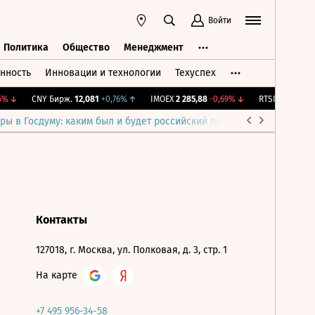
Войти
Политика
Общество
Менеджмент
нность
Инновации и технологии
Техуспех
ть
Политика
Общество
Менеджмент
%
↓
CNY Бирж.
12,081
+0,76%
↑
IMOEX
2 285,88
-0,69%
↓
RTSI
884,56
-1,2
ры в Госдуму: каким был и будет российский парламент
Война н
Контакты
127018, г. Москва, ул. Полковая, д. 3, стр. 1
На карте
+7 495 956-34-58