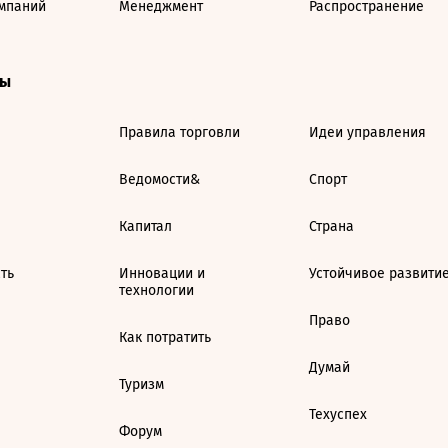
мпаний
Менеджмент
Распространение
ты
Правила торговли
Идеи управления
Ведомости&
Спорт
Капитал
Страна
ть
Инновации и
Устойчивое развити
технологии
Право
Как потратить
Думай
Туризм
Техуспех
Форум