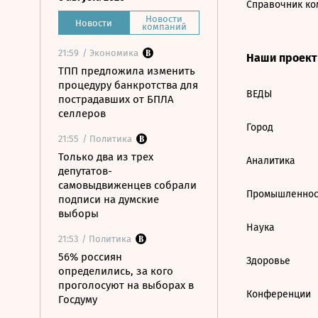
Справочник ко
Новости
Новости
компаний
21:59
/ Экономика
Наши проек
ТПП предложила изменить
процедуру банкротства для
ВЕДЫ
пострадавших от БПЛА
селлеров
Город
21:55
/ Политика
Только два из трех
Аналитика
депутатов-
самовыдвиженцев собрали
Промышленнос
подписи на думские
выборы
Наука
21:53
/ Политика
56% россиян
Здоровье
определились, за кого
проголосуют на выборах в
Конференции
Госдуму