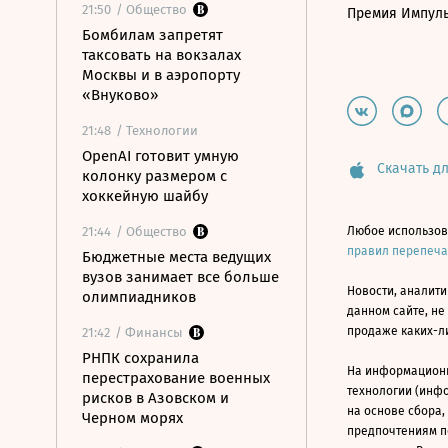
21:50
/ Общество
Премия Импул
Бомбилам запретят
таксовать на вокзалах
Москвы и в аэропорту
«Внуково»
21:48
/ Технологии
OpenAI готовит умную
Скачать дл
колонку размером с
хоккейную шайбу
21:44
/ Общество
Любое использов
правил перепеч
Бюджетные места ведущих
вузов занимает все больше
Новости, аналити
олимпиадников
данном сайте, не
продаже каких-л
21:42
/ Финансы
РНПК сохранила
На информацион
перестрахование военных
технологии (инф
рисков в Азовском и
на основе сбора,
Черном морях
предпочтениям п