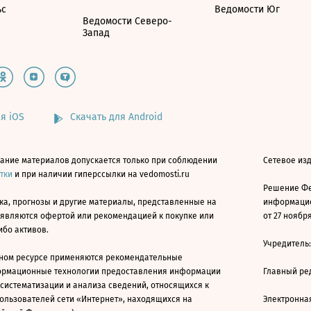
ьс
Ведомости Юг
Ведомости Северо-
Запад
я iOS
Скачать для Android
ание материалов допускается только при соблюдении
Сетевое изд
атки
и при наличии гиперссылки на vedomosti.ru
Решение Фе
ка, прогнозы и другие материалы, представленные на
информацио
 являются офертой или рекомендацией к покупке или
от 27 ноября
ибо активов.
Учредитель
ном ресурсе применяются рекомендательные
ормационные технологии предоставления информации
Главный ре
 систематизации и анализа сведений, относящихся к
ользователей сети «Интернет», находящихся на
Электронна