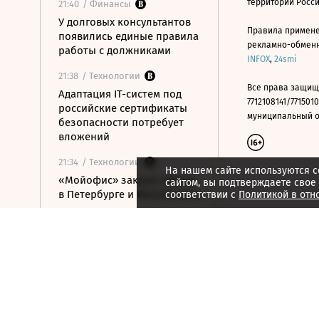
территории Росс
21:40
/ Финансы
У долговых консультантов
Правила примене
появились единые правила
рекламно-обменно
работы с должниками
INFOX
,
24smi
21:38
/ Технологии
Все права защищ
Адаптация IT-систем под
7712108141/7715010
российские сертификаты
муниципальный окр
безопасности потребует
вложений
21:34
/ Технологии
На нашем сайте используются c
«Мойофис» закрыл офисы
сайтом, вы подтверждаете свое
в Петербурге и Иннополисе
соответствии с
Политикой в отн
21:33
/ Политика
Россия поддержала
расширение
авиасообщения с
Казахстаном
21:28
/ Недвижимость