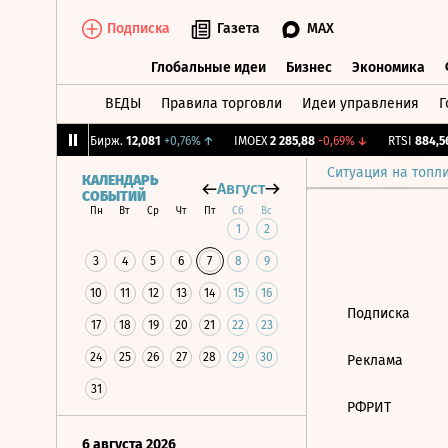
Подписка
Газета
MAX
Глобальные идеи
Бизнес
Экономика
ВЕДЫ
Правила торговли
Идеи управления
Г
Глобальные идеи
Бизнес
Экономик
,75%
↓
CNY Бирж.
12,081
+0,76%
↑
IMOEX
2 285,88
-0,69%
↓
RTSI
884,56
Ситуация на топл
КАЛЕНДАРЬ
Август
СОБЫТИЙ
Пн
Вт
Ср
Чт
Пт
Сб
Вс
1
2
3
4
5
6
7
8
9
10
11
12
13
14
15
16
Подписка
17
18
19
20
21
22
23
24
25
26
27
28
29
30
Реклама
31
РФРИТ
6 августа 2026