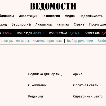
Финансы
Инвестиции
Технологии
Медиа
Недвижимость
ород
Ведомости&
Аналитика
Капитал
Страна
Промышле
а
Финансы
Инвестиции
Технологии
Медиа
Недвижимос
-1,27%
↓
RGBI
115,35
+0,18%
↑
RGBITR
776,42
+0,21%
↑
OZON
2 908
-0,75
ивном рынке: меры, динамика, прогнозы
Выбор редакции
Выбо
Подписка для юр.лиц
Архив
О компании
Обратная связь
Редакция
Справочный центр