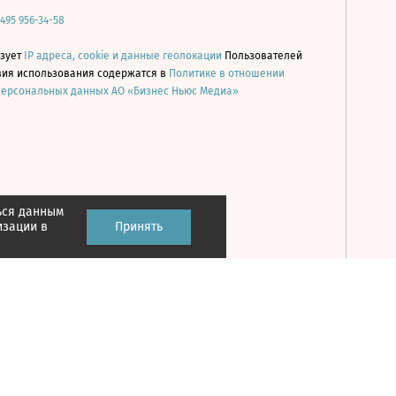
 495 956-34-58
ьзует
IP адреса, cookie и данные геолокации
Пользователей
овия использования содержатся в
Политике в отношении
персональных данных АО «Бизнес Ньюс Медиа»
ься данным
Принять
изации в