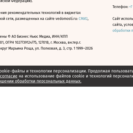
ийской Федерации).
Телефон:
+7
ния рекомендательных технологий в виджетах
й сети, размещенных на сайте vedomosti.ru:
СМИ2
,
Сайт испол
сайта, усл
обработки 
ены © АО Бизнес Ньюс Медиа, ИНН/КПП
01, ОГРН 1027739124775, 127018, г. Москва, вн.тер.г.
уг Марьина Роща, ул. Полковая, д. 3, стр. 1 1999—2026
ookie-файлы и технологии персонализации. Продолжая пользоват
согласие
на использование файлов cookie и технологий персонал
ошении обработки персональных данных.