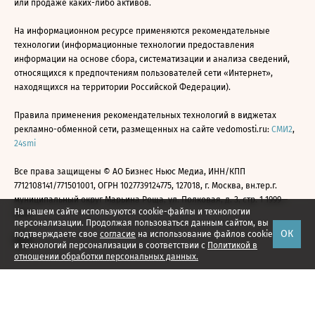
или продаже каких-либо активов.
На информационном ресурсе применяются рекомендательные
технологии (информационные технологии предоставления
информации на основе сбора, систематизации и анализа сведений,
относящихся к предпочтениям пользователей сети «Интернет»,
находящихся на территории Российской Федерации).
Правила применения рекомендательных технологий в виджетах
рекламно-обменной сети, размещенных на сайте vedomosti.ru:
СМИ2
,
24smi
Все права защищены © АО Бизнес Ньюс Медиа, ИНН/КПП
7712108141/771501001, ОГРН 1027739124775, 127018, г. Москва, вн.тер.г.
муниципальный округ Марьина Роща, ул. Полковая, д. 3, стр. 1 1999—
На нашем сайте используются cookie-файлы и технологии
2026
персонализации. Продолжая пользоваться данным сайтом, вы
ОК
подтверждаете свое
согласие
на использование файлов cookie
и технологий персонализации в соответствии с
Политикой в
отношении обработки персональных данных.