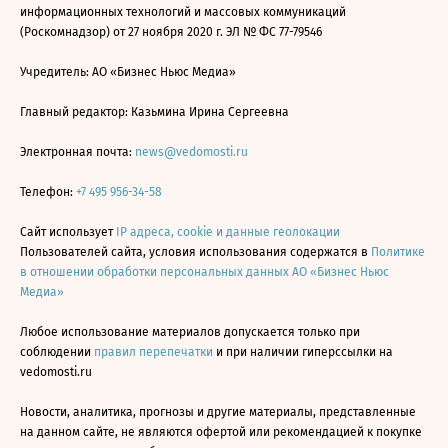
информационных технологий и массовых коммуникаций
(Роскомнадзор) от 27 ноября 2020 г. ЭЛ № ФС 77-79546
Учредитель: АО «Бизнес Ньюс Медиа»
Главный редактор: Казьмина Ирина Сергеевна
Электронная почта:
news@vedomosti.ru
Телефон:
+7 495 956-34-58
Сайт использует
IP адреса, cookie и данные геолокации
Пользователей сайта, условия использования содержатся в
Политике
в отношении обработки персональных данных АО «Бизнес Ньюс
Медиа»
Любое использование материалов допускается только при
соблюдении
правил перепечатки
и при наличии гиперссылки на
vedomosti.ru
Новости, аналитика, прогнозы и другие материалы, представленные
на данном сайте, не являются офертой или рекомендацией к покупке