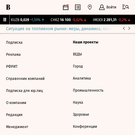
Войти
↑
KUZB
0,029
+1,59%
↑
CHKZ
16 100
-0,62%
↓
IMOEX
2 281,31
-0,2%
↓
Ситуация на топливном рынке: меры, динамика, прогнозы
Выб
Наши проекты
Подписка
ВЕДЫ
Реклама
Город
РФРИТ
Аналитика
Справочник компаний
Промышленность
Подписка для юр.лиц
Наука
О компании
Здоровье
Редакция
Конференции
Менеджмент