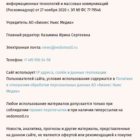
информационных технологий и массовых коммуникаций
(Роскомнадзор) от 27 ноября 2020 г. ЭЛ № ФС 77-79546
Учредитель: АО «Бизнес Ньюс Медиа»
Главный редактор: Казьмина Ирина Сергеевна
Электронная почта:
news@vedomosti.ru
Телефон:
+7 495 956-34-58
Сайт использует
IP адреса, cookie и данные геолокации
Пользователей сайта, условия использования содержатся в
Политике
в отношении обработки персональных данных АО «Бизнес Ньюс
Медиа»
Любое использование материалов допускается только при
соблюдении
правил перепечатки
и при наличии гиперссылки на
vedomosti.ru
Новости, аналитика, прогнозы и другие материалы, представленные
на данном сайте, не являются офертой или рекомендацией к покупке