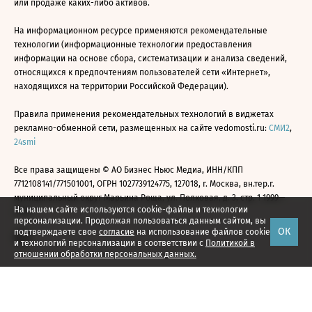
или продаже каких-либо активов.
На информационном ресурсе применяются рекомендательные
технологии (информационные технологии предоставления
информации на основе сбора, систематизации и анализа сведений,
относящихся к предпочтениям пользователей сети «Интернет»,
находящихся на территории Российской Федерации).
Правила применения рекомендательных технологий в виджетах
рекламно-обменной сети, размещенных на сайте vedomosti.ru:
СМИ2
,
24smi
Все права защищены © АО Бизнес Ньюс Медиа, ИНН/КПП
7712108141/771501001, ОГРН 1027739124775, 127018, г. Москва, вн.тер.г.
муниципальный округ Марьина Роща, ул. Полковая, д. 3, стр. 1 1999—
На нашем сайте используются cookie-файлы и технологии
2026
персонализации. Продолжая пользоваться данным сайтом, вы
ОК
подтверждаете свое
согласие
на использование файлов cookie
и технологий персонализации в соответствии с
Политикой в
отношении обработки персональных данных.