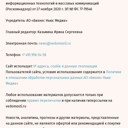
информационных технологий и массовых коммуникаций
(Роскомнадзор) от 27 ноября 2020 г. ЭЛ № ФС 77-79546
Учредитель: АО «Бизнес Ньюс Медиа»
Главный редактор: Казьмина Ирина Сергеевна
Электронная почта:
news@vedomosti.ru
Телефон:
+7 495 956-34-58
Сайт использует
IP адреса, cookie и данные геолокации
Пользователей сайта, условия использования содержатся в
Политике
в отношении обработки персональных данных АО «Бизнес Ньюс
Медиа»
Любое использование материалов допускается только при
соблюдении
правил перепечатки
и при наличии гиперссылки на
vedomosti.ru
Новости, аналитика, прогнозы и другие материалы, представленные
на данном сайте, не являются офертой или рекомендацией к покупке