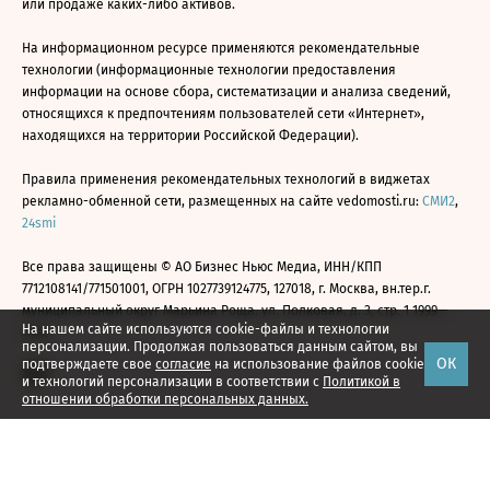
или продаже каких-либо активов.
На информационном ресурсе применяются рекомендательные
технологии (информационные технологии предоставления
информации на основе сбора, систематизации и анализа сведений,
относящихся к предпочтениям пользователей сети «Интернет»,
находящихся на территории Российской Федерации).
Правила применения рекомендательных технологий в виджетах
рекламно-обменной сети, размещенных на сайте vedomosti.ru:
СМИ2
,
24smi
Все права защищены © АО Бизнес Ньюс Медиа, ИНН/КПП
7712108141/771501001, ОГРН 1027739124775, 127018, г. Москва, вн.тер.г.
муниципальный округ Марьина Роща, ул. Полковая, д. 3, стр. 1 1999—
На нашем сайте используются cookie-файлы и технологии
2026
персонализации. Продолжая пользоваться данным сайтом, вы
ОК
подтверждаете свое
согласие
на использование файлов cookie
и технологий персонализации в соответствии с
Политикой в
отношении обработки персональных данных.