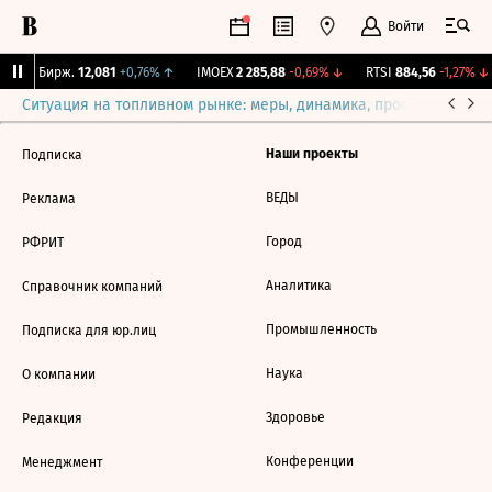
Войти
CNY Бирж.
12,081
+0,76%
↑
IMOEX
2 285,88
-0,69%
↓
RTSI
884,56
-1,27%
↓
Ситуация на топливном рынке: меры, динамика, прогнозы
Выб
Наши проекты
Подписка
ВЕДЫ
Реклама
Город
РФРИТ
Аналитика
Справочник компаний
Промышленность
Подписка для юр.лиц
Наука
О компании
Здоровье
Редакция
Конференции
Менеджмент