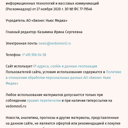
информационных технологий и массовых коммуникаций
(Роскомнадзор) от 27 ноября 2020 г. ЭЛ № ФС 77-79546
Учредитель: АО «Бизнес Ньюс Медиа»
Главный редактор: Казьмина Ирина Сергеевна
Электронная почта:
news@vedomosti.ru
Телефон:
+7 495 956-34-58
Сайт использует
IP адреса, cookie и данные геолокации
Пользователей сайта, условия использования содержатся в
Политике
в отношении обработки персональных данных АО «Бизнес Ньюс
Медиа»
Любое использование материалов допускается только при
соблюдении
правил перепечатки
и при наличии гиперссылки на
vedomosti.ru
Новости, аналитика, прогнозы и другие материалы, представленные
на данном сайте, не являются офертой или рекомендацией к покупке