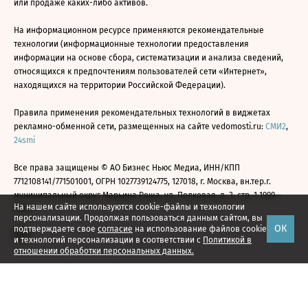
или продаже каких-либо активов.
На информационном ресурсе применяются рекомендательные
технологии (информационные технологии предоставления
информации на основе сбора, систематизации и анализа сведений,
относящихся к предпочтениям пользователей сети «Интернет»,
находящихся на территории Российской Федерации).
Правила применения рекомендательных технологий в виджетах
рекламно-обменной сети, размещенных на сайте vedomosti.ru:
СМИ2
,
24smi
Все права защищены © АО Бизнес Ньюс Медиа, ИНН/КПП
7712108141/771501001, ОГРН 1027739124775, 127018, г. Москва, вн.тер.г.
муниципальный округ Марьина Роща, ул. Полковая, д. 3, стр. 1 1999—
На нашем сайте используются cookie-файлы и технологии
2026
персонализации. Продолжая пользоваться данным сайтом, вы
ОК
подтверждаете свое
согласие
на использование файлов cookie
и технологий персонализации в соответствии с
Политикой в
отношении обработки персональных данных.