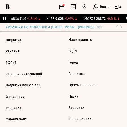
Войти
%
↑
ARSA
7,46
-1,84%
↓
KUZB
0,028
-1,91%
↓
IMOEX
2 287,72
-0,61%
↓
R
Ситуация на топливном рынке: меры, динамика, прогнозы
Выб
Наши проекты
Подписка
ВЕДЫ
Реклама
Город
РФРИТ
Аналитика
Справочник компаний
Промышленность
Подписка для юр.лиц
Наука
О компании
Здоровье
Редакция
Конференции
Менеджмент