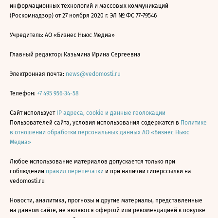
информационных технологий и массовых коммуникаций
(Роскомнадзор) от 27 ноября 2020 г. ЭЛ № ФС 77-79546
Учредитель: АО «Бизнес Ньюс Медиа»
Главный редактор: Казьмина Ирина Сергеевна
Электронная почта:
news@vedomosti.ru
Телефон:
+7 495 956-34-58
Сайт использует
IP адреса, cookie и данные геолокации
Пользователей сайта, условия использования содержатся в
Политике
в отношении обработки персональных данных АО «Бизнес Ньюс
Медиа»
Любое использование материалов допускается только при
соблюдении
правил перепечатки
и при наличии гиперссылки на
vedomosti.ru
Новости, аналитика, прогнозы и другие материалы, представленные
на данном сайте, не являются офертой или рекомендацией к покупке