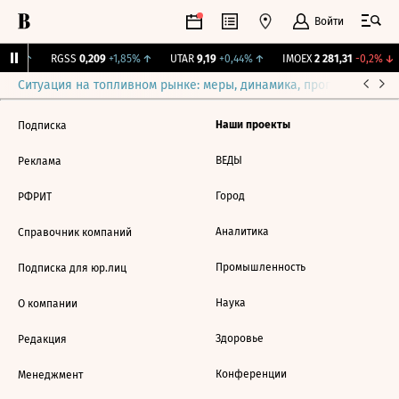
Войти
,31%
↑
RGSS
0,209
+1,85%
↑
UTAR
9,19
+0,44%
↑
IMOEX
2 281,31
-0,2%
↓
Ситуация на топливном рынке: меры, динамика, прогнозы
Выб
Наши проекты
Подписка
ВЕДЫ
Реклама
Город
РФРИТ
Аналитика
Справочник компаний
Промышленность
Подписка для юр.лиц
Наука
О компании
Здоровье
Редакция
Конференции
Менеджмент