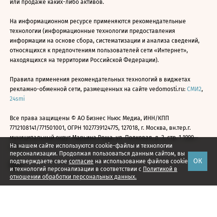
или продаже каких-либо активов.
На информационном ресурсе применяются рекомендательные
технологии (информационные технологии предоставления
информации на основе сбора, систематизации и анализа сведений,
относящихся к предпочтениям пользователей сети «Интернет»,
находящихся на территории Российской Федерации).
Правила применения рекомендательных технологий в виджетах
рекламно-обменной сети, размещенных на сайте vedomosti.ru:
СМИ2
,
24smi
Все права защищены © АО Бизнес Ньюс Медиа, ИНН/КПП
7712108141/771501001, ОГРН 1027739124775, 127018, г. Москва, вн.тер.г.
муниципальный округ Марьина Роща, ул. Полковая, д. 3, стр. 1 1999—
На нашем сайте используются cookie-файлы и технологии
2026
персонализации. Продолжая пользоваться данным сайтом, вы
ОК
подтверждаете свое
согласие
на использование файлов cookie
и технологий персонализации в соответствии с
Политикой в
отношении обработки персональных данных.