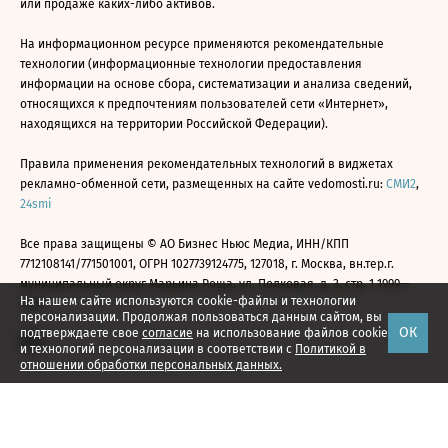
или продаже каких-либо активов.
На информационном ресурсе применяются рекомендательные
технологии (информационные технологии предоставления
информации на основе сбора, систематизации и анализа сведений,
относящихся к предпочтениям пользователей сети «Интернет»,
находящихся на территории Российской Федерации).
Правила применения рекомендательных технологий в виджетах
рекламно-обменной сети, размещенных на сайте vedomosti.ru:
СМИ2
,
24smi
Все права защищены © АО Бизнес Ньюс Медиа, ИНН/КПП
7712108141/771501001, ОГРН 1027739124775, 127018, г. Москва, вн.тер.г.
муниципальный округ Марьина Роща, ул. Полковая, д. 3, стр. 1 1999—
На нашем сайте используются cookie-файлы и технологии
2026
персонализации. Продолжая пользоваться данным сайтом, вы
ОК
подтверждаете свое
согласие
на использование файлов cookie
и технологий персонализации в соответствии с
Политикой в
отношении обработки персональных данных.