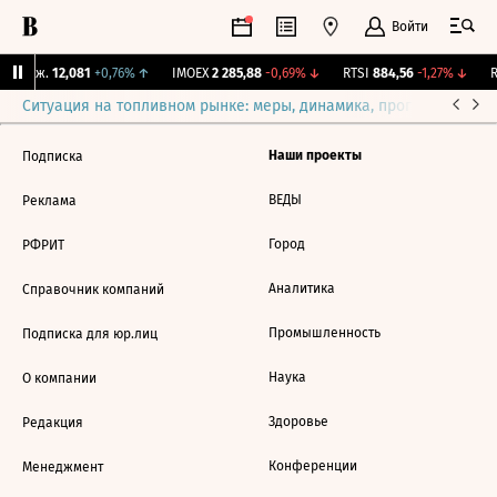
Войти
 Бирж.
12,081
+0,76%
↑
IMOEX
2 285,88
-0,69%
↓
RTSI
884,56
-1,27%
↓
R
Ситуация на топливном рынке: меры, динамика, прогнозы
Выб
Наши проекты
Подписка
ВЕДЫ
Реклама
Город
РФРИТ
Аналитика
Справочник компаний
Промышленность
Подписка для юр.лиц
Наука
О компании
Здоровье
Редакция
Конференции
Менеджмент