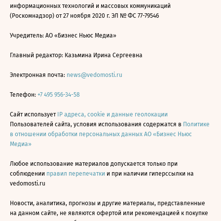
информационных технологий и массовых коммуникаций
(Роскомнадзор) от 27 ноября 2020 г. ЭЛ № ФС 77-79546
Учредитель: АО «Бизнес Ньюс Медиа»
Главный редактор: Казьмина Ирина Сергеевна
Электронная почта:
news@vedomosti.ru
Телефон:
+7 495 956-34-58
Сайт использует
IP адреса, cookie и данные геолокации
Пользователей сайта, условия использования содержатся в
Политике
в отношении обработки персональных данных АО «Бизнес Ньюс
Медиа»
Любое использование материалов допускается только при
соблюдении
правил перепечатки
и при наличии гиперссылки на
vedomosti.ru
Новости, аналитика, прогнозы и другие материалы, представленные
на данном сайте, не являются офертой или рекомендацией к покупке