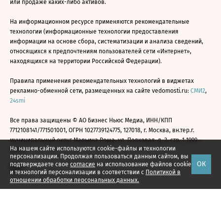
или продаже каких-либо активов.
На информационном ресурсе применяются рекомендательные
технологии (информационные технологии предоставления
информации на основе сбора, систематизации и анализа сведений,
относящихся к предпочтениям пользователей сети «Интернет»,
находящихся на территории Российской Федерации).
Правила применения рекомендательных технологий в виджетах
рекламно-обменной сети, размещенных на сайте vedomosti.ru:
СМИ2
,
24smi
Все права защищены © АО Бизнес Ньюс Медиа, ИНН/КПП
7712108141/771501001, ОГРН 1027739124775, 127018, г. Москва, вн.тер.г.
муниципальный округ Марьина Роща, ул. Полковая, д. 3, стр. 1 1999—
На нашем сайте используются cookie-файлы и технологии
2026
персонализации. Продолжая пользоваться данным сайтом, вы
ОК
подтверждаете свое
согласие
на использование файлов cookie
и технологий персонализации в соответствии с
Политикой в
отношении обработки персональных данных.