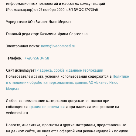
информационных технологий и массовых коммуникаций
(Роскомнадзор) от 27 ноября 2020 г. ЭЛ № ФС 77-79546
Учредитель: АО «Бизнес Ньюс Медиа»
Главный редактор: Казьмина Ирина Сергеевна
Электронная почта:
news@vedomosti.ru
Телефон:
+7 495 956-34-58
Сайт использует
IP адреса, cookie и данные геолокации
Пользователей сайта, условия использования содержатся в
Политике
в отношении обработки персональных данных АО «Бизнес Ньюс
Медиа»
Любое использование материалов допускается только при
соблюдении
правил перепечатки
и при наличии гиперссылки на
vedomosti.ru
Новости, аналитика, прогнозы и другие материалы, представленные
на данном сайте, не являются офертой или рекомендацией к покупке