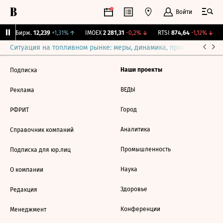
Войти
CNY Бирж.
12,239
+1,31%
↑
IMOEX
2 281,31
-0,2%
↓
RTSI
874,64
-1,12%
↓
Ситуация на топливном рынке: меры, динамика, прогнозы
Выб
Наши проекты
Подписка
ВЕДЫ
Реклама
Город
РФРИТ
Аналитика
Справочник компаний
Промышленность
Подписка для юр.лиц
Наука
О компании
Здоровье
Редакция
Конференции
Менеджмент