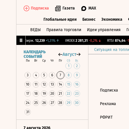
Подписка
Газета
MAX
Глобальные идеи
Бизнес
Экономика
ВЕДЫ
Правила торговли
Идеи управления
Г
Глобальные идеи
Бизнес
Экономик
2,7%
↓
CNY Бирж.
12,239
+1,31%
↑
IMOEX
2 281,31
-0,2%
↓
RTSI
874,64
-1,
Ситуация на топл
КАЛЕНДАРЬ
Август
СОБЫТИЙ
Пн
Вт
Ср
Чт
Пт
Сб
Вс
1
2
3
4
5
6
7
8
9
10
11
12
13
14
15
16
Подписка
17
18
19
20
21
22
23
24
25
26
27
28
29
30
Реклама
31
РФРИТ
7 августа 2026