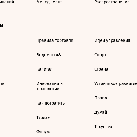
мпаний
Менеджмент
Распространение
ты
Правила торговли
Идеи управления
Ведомости&
Спорт
Капитал
Страна
ть
Инновации и
Устойчивое развити
технологии
Право
Как потратить
Думай
Туризм
Техуспех
Форум