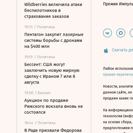
Премия Импул
Wildberries включила атаки
беспилотников в
страхование заказов
19:31
/ Политика
Пентагон закупит лазерные
системы борьбы с дронами
на $400 млн
Скачать дл
19:19
/ Политика
Бессент: США могут
Любое использов
заключить новую мирную
правил перепеч
сделку с Ираном 7 или 8
августа
Новости, аналити
данном сайте, не
19:00
/ Бизнес
продаже каких-л
Аукцион по продаже
Рижского вокзала вновь не
На информацион
состоялся
технологии (инф
на основе сбора,
18:44
/ Политика
предпочтениям п
В Раде призвали Федорова