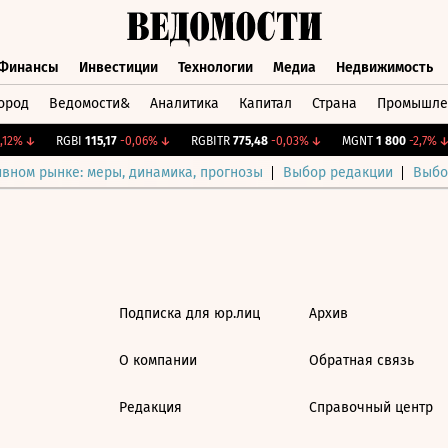
Финансы
Инвестиции
Технологии
Медиа
Недвижимость
ород
Ведомости&
Аналитика
Капитал
Страна
Промышле
а
Финансы
Инвестиции
Технологии
Медиа
Недвижимос
12%
↓
RGBI
115,17
-0,06%
↓
RGBITR
775,48
-0,03%
↓
MGNT
1 800
-2,7%
↓
ивном рынке: меры, динамика, прогнозы
Выбор редакции
Выбо
Подписка для юр.лиц
Архив
О компании
Обратная связь
Редакция
Справочный центр