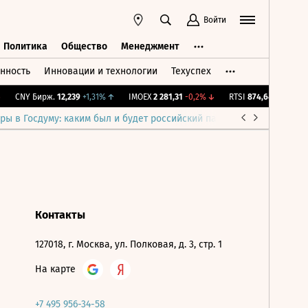
Войти
Политика
Общество
Менеджмент
нность
Инновации и технологии
Техуспех
ть
Политика
Общество
Менеджмент
CNY Бирж.
12,239
+1,31%
↑
IMOEX
2 281,31
-0,2%
↓
RTSI
874,64
-1,12%
↓
ры в Госдуму: каким был и будет российский парламент
Война н
Контакты
127018, г. Москва, ул. Полковая, д. 3, стр. 1
На карте
+7 495 956-34-58