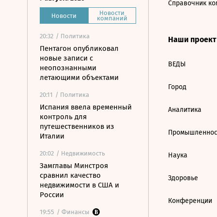
Справочник ко
Новости
Новости
компаний
20:32
/ Политика
Наши проек
Пентагон опубликовал
новые записи с
ВЕДЫ
неопознанными
летающими объектами
Город
20:11
/ Политика
Испания ввела временный
Аналитика
контроль для
путешественников из
Промышленнос
Италии
20:02
/ Недвижимость
Наука
Замглавы Минстроя
сравнил качество
Здоровье
недвижимости в США и
России
Конференции
19:55
/ Финансы