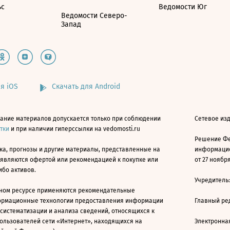
ьс
Ведомости Юг
Ведомости Северо-
Запад
я iOS
Скачать для Android
ание материалов допускается только при соблюдении
Сетевое изд
атки
и при наличии гиперссылки на vedomosti.ru
Решение Фе
ка, прогнозы и другие материалы, представленные на
информацио
 являются офертой или рекомендацией к покупке или
от 27 ноября
ибо активов.
Учредитель
ном ресурсе применяются рекомендательные
ормационные технологии предоставления информации
Главный ре
 систематизации и анализа сведений, относящихся к
ользователей сети «Интернет», находящихся на
Электронна