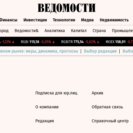
Финансы
Инвестиции
Технологии
Медиа
Недвижимость
ород
Ведомости&
Аналитика
Капитал
Страна
Промышле
а
Финансы
Инвестиции
Технологии
Медиа
Недвижимос
-1,12%
↓
RGBI
115,18
-0,05%
↓
RGBITR
775,54
-0,02%
↓
MOEX
158,91
-0,77
ивном рынке: меры, динамика, прогнозы
Выбор редакции
Выбо
Подписка для юр.лиц
Архив
О компании
Обратная связь
Редакция
Справочный центр