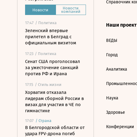
Справочник ко
Новости
Новости
компаний
17:47
/ Политика
Наши проек
Зеленский впервые
прилетел в Белград с
ВЕДЫ
официальным визитом
17:23
/ Политика
Город
Сенат США проголосовал
за ужесточение санкций
Аналитика
против РФ и Ирана
Промышленнос
17:15
/ Стиль жизни
Хорватия отказала
Наука
лидерам сборной России в
визах для участия в ЧЕ по
гимнастике
Здоровье
17:07
/
Страна
Конференции
В Белгородской области от
удара FPV-дрона погиб