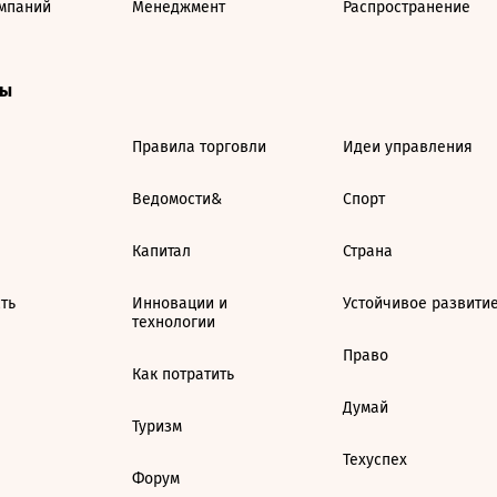
мпаний
Менеджмент
Распространение
ты
Правила торговли
Идеи управления
Ведомости&
Спорт
Капитал
Страна
ть
Инновации и
Устойчивое развити
технологии
Право
Как потратить
Думай
Туризм
Техуспех
Форум