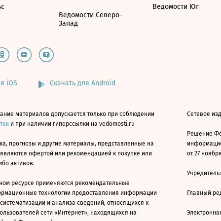
ьс
Ведомости Юг
Ведомости Северо-
Запад
я iOS
Скачать для Android
ание материалов допускается только при соблюдении
Сетевое изд
атки
и при наличии гиперссылки на vedomosti.ru
Решение Фе
ка, прогнозы и другие материалы, представленные на
информацио
 являются офертой или рекомендацией к покупке или
от 27 ноября
ибо активов.
Учредитель
ном ресурсе применяются рекомендательные
ормационные технологии предоставления информации
Главный ре
 систематизации и анализа сведений, относящихся к
ользователей сети «Интернет», находящихся на
Электронна