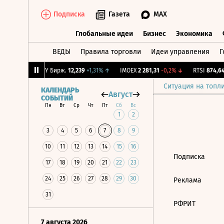
Подписка
Газета
MAX
Глобальные идеи
Бизнес
Экономика
ВЕДЫ
Правила торговли
Идеи управления
Г
Глобальные идеи
Бизнес
Экономик
-0,77%
↓
CNY Бирж.
12,239
+1,31%
↑
IMOEX
2 281,31
-0,2%
↓
RTSI
874,64
Ситуация на топл
КАЛЕНДАРЬ
Август
СОБЫТИЙ
Пн
Вт
Ср
Чт
Пт
Сб
Вс
1
2
3
4
5
6
7
8
9
10
11
12
13
14
15
16
Подписка
17
18
19
20
21
22
23
24
25
26
27
28
29
30
Реклама
31
РФРИТ
7 августа 2026