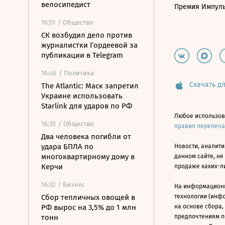
велосипедист
Премия Импул
16:51
/ Общество
СК возбудил дело против
журналистки Гордеевой за
публикации в Telegram
16:46
/ Политика
Скачать дл
The Atlantic: Маск запретил
Украине использовать
Starlink для ударов по РФ
Любое использов
16:35
/ Общество
правил перепеч
Два человека погибли от
удара БПЛА по
Новости, аналити
многоквартирному дому в
данном сайте, не
Керчи
продаже каких-л
16:32
/ Бизнес
На информацион
Сбор тепличных овощей в
технологии (инф
РФ вырос на 3,5% до 1 млн
на основе сбора,
тонн
предпочтениям п