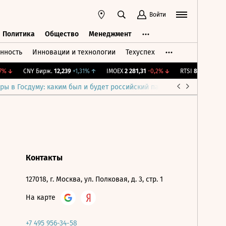
Войти
Политика
Общество
Менеджмент
нность
Инновации и технологии
Техуспех
ть
Политика
Общество
Менеджмент
%
↓
CNY Бирж.
12,239
+1,31%
↑
IMOEX
2 281,31
-0,2%
↓
RTSI
874,64
-1,12%
ры в Госдуму: каким был и будет российский парламент
Война н
Контакты
127018, г. Москва, ул. Полковая, д. 3, стр. 1
На карте
+7 495 956-34-58