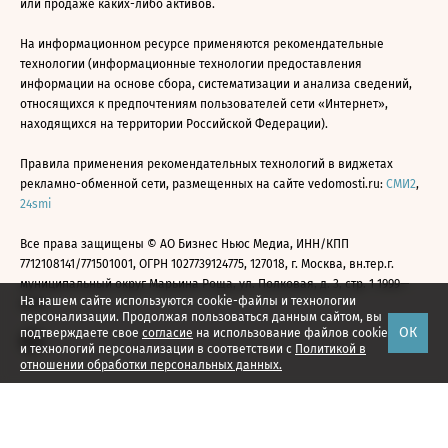
или продаже каких-либо активов.
На информационном ресурсе применяются рекомендательные
технологии (информационные технологии предоставления
информации на основе сбора, систематизации и анализа сведений,
относящихся к предпочтениям пользователей сети «Интернет»,
находящихся на территории Российской Федерации).
Правила применения рекомендательных технологий в виджетах
рекламно-обменной сети, размещенных на сайте vedomosti.ru:
СМИ2
,
24smi
Все права защищены © АО Бизнес Ньюс Медиа, ИНН/КПП
7712108141/771501001, ОГРН 1027739124775, 127018, г. Москва, вн.тер.г.
муниципальный округ Марьина Роща, ул. Полковая, д. 3, стр. 1 1999—
На нашем сайте используются cookie-файлы и технологии
2026
персонализации. Продолжая пользоваться данным сайтом, вы
ОК
подтверждаете свое
согласие
на использование файлов cookie
и технологий персонализации в соответствии с
Политикой в
отношении обработки персональных данных.