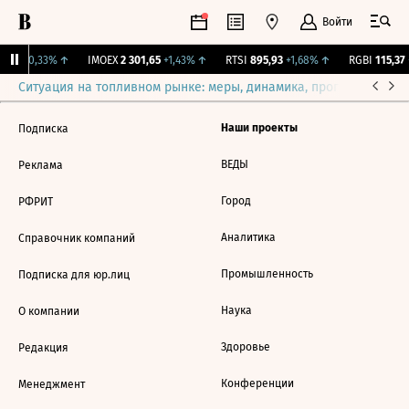
Войти
,99
+0,33%
↑
IMOEX
2 301,65
+1,43%
↑
RTSI
895,93
+1,68%
↑
RGBI
115,37
Ситуация на топливном рынке: меры, динамика, прогнозы
Выб
Наши проекты
Подписка
ВЕДЫ
Реклама
Город
РФРИТ
Аналитика
Справочник компаний
Промышленность
Подписка для юр.лиц
Наука
О компании
Здоровье
Редакция
Конференции
Менеджмент