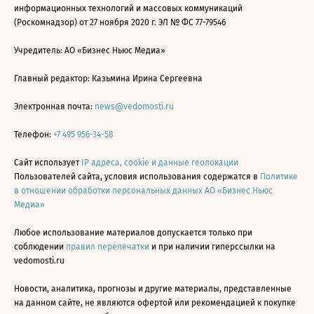
информационных технологий и массовых коммуникаций
(Роскомнадзор) от 27 ноября 2020 г. ЭЛ № ФС 77-79546
Учредитель: АО «Бизнес Ньюс Медиа»
Главный редактор: Казьмина Ирина Сергеевна
Электронная почта:
news@vedomosti.ru
Телефон:
+7 495 956-34-58
Сайт использует
IP адреса, cookie и данные геолокации
Пользователей сайта, условия использования содержатся в
Политике
в отношении обработки персональных данных АО «Бизнес Ньюс
Медиа»
Любое использование материалов допускается только при
соблюдении
правил перепечатки
и при наличии гиперссылки на
vedomosti.ru
Новости, аналитика, прогнозы и другие материалы, представленные
на данном сайте, не являются офертой или рекомендацией к покупке