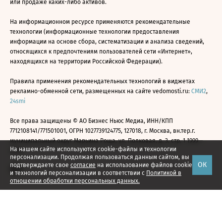
или продаже каких-либо активов.
На информационном ресурсе применяются рекомендательные
технологии (информационные технологии предоставления
информации на основе сбора, систематизации и анализа сведений,
относящихся к предпочтениям пользователей сети «Интернет»,
находящихся на территории Российской Федерации).
Правила применения рекомендательных технологий в виджетах
рекламно-обменной сети, размещенных на сайте vedomosti.ru:
СМИ2
,
24smi
Все права защищены © АО Бизнес Ньюс Медиа, ИНН/КПП
7712108141/771501001, ОГРН 1027739124775, 127018, г. Москва, вн.тер.г.
муниципальный округ Марьина Роща, ул. Полковая, д. 3, стр. 1 1999—
На нашем сайте используются cookie-файлы и технологии
2026
персонализации. Продолжая пользоваться данным сайтом, вы
ОК
подтверждаете свое
согласие
на использование файлов cookie
и технологий персонализации в соответствии с
Политикой в
отношении обработки персональных данных.