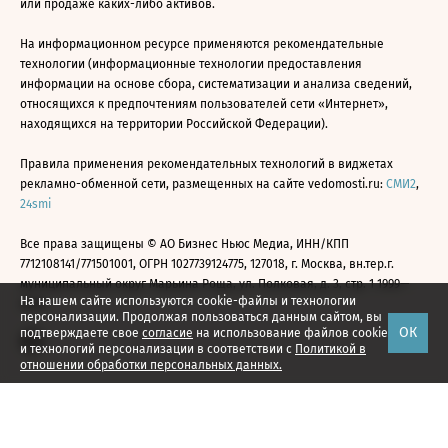
или продаже каких-либо активов.
На информационном ресурсе применяются рекомендательные
технологии (информационные технологии предоставления
информации на основе сбора, систематизации и анализа сведений,
относящихся к предпочтениям пользователей сети «Интернет»,
находящихся на территории Российской Федерации).
Правила применения рекомендательных технологий в виджетах
рекламно-обменной сети, размещенных на сайте vedomosti.ru:
СМИ2
,
24smi
Все права защищены © АО Бизнес Ньюс Медиа, ИНН/КПП
7712108141/771501001, ОГРН 1027739124775, 127018, г. Москва, вн.тер.г.
муниципальный округ Марьина Роща, ул. Полковая, д. 3, стр. 1 1999—
На нашем сайте используются cookie-файлы и технологии
2026
персонализации. Продолжая пользоваться данным сайтом, вы
ОК
подтверждаете свое
согласие
на использование файлов cookie
и технологий персонализации в соответствии с
Политикой в
отношении обработки персональных данных.