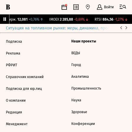
Войти
NY Бирж.
12,081
+0,76%
↑
IMOEX
2 285,88
-0,69%
↓
RTSI
884,56
-1,27%
↓
Ситуация на топливном рынке: меры, динамика, прогнозы
Выб
Наши проекты
Подписка
ВЕДЫ
Реклама
Город
РФРИТ
Аналитика
Справочник компаний
Промышленность
Подписка для юр.лиц
Наука
О компании
Здоровье
Редакция
Конференции
Менеджмент