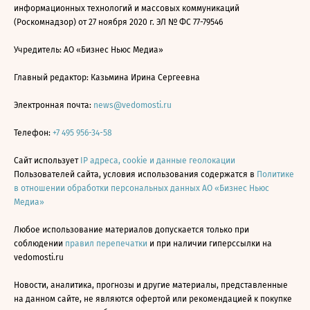
информационных технологий и массовых коммуникаций
(Роскомнадзор) от 27 ноября 2020 г. ЭЛ № ФС 77-79546
Учредитель: АО «Бизнес Ньюс Медиа»
Главный редактор: Казьмина Ирина Сергеевна
Электронная почта:
news@vedomosti.ru
Телефон:
+7 495 956-34-58
Сайт использует
IP адреса, cookie и данные геолокации
Пользователей сайта, условия использования содержатся в
Политике
в отношении обработки персональных данных АО «Бизнес Ньюс
Медиа»
Любое использование материалов допускается только при
соблюдении
правил перепечатки
и при наличии гиперссылки на
vedomosti.ru
Новости, аналитика, прогнозы и другие материалы, представленные
на данном сайте, не являются офертой или рекомендацией к покупке