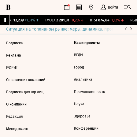
Войти
 Бирж.
12,239
+1,31%
↑
IMOEX
2 281,31
-0,2%
↓
RTSI
874,64
-1,12%
↓
RGBI
Ситуация на топливном рынке: меры, динамика, прогнозы
Выб
Наши проекты
Подписка
ВЕДЫ
Реклама
Город
РФРИТ
Аналитика
Справочник компаний
Промышленность
Подписка для юр.лиц
Наука
О компании
Здоровье
Редакция
Конференции
Менеджмент