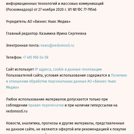
информационных технологий и массовых коммуникаций
(Роскомнадзор) от 27 ноября 2020 г. ЭЛ № ФС 77-79546
Учредитель: АО «Бизнес Ньюс Медиа»
Главный редактор: Казьмина Ирина Сергеевна
Электронная почта:
news@vedomosti.ru
Телефон:
+7 495 956-34-58
Сайт использует
IP адреса, cookie и данные геолокации
Пользователей сайта, условия использования содержатся в
Политике
в отношении обработки персональных данных АО «Бизнес Ньюс
Медиа»
Любое использование материалов допускается только при
соблюдении
правил перепечатки
и при наличии гиперссылки на
vedomosti.ru
Новости, аналитика, прогнозы и другие материалы, представленные
на данном сайте, не являются офертой или рекомендацией к покупке