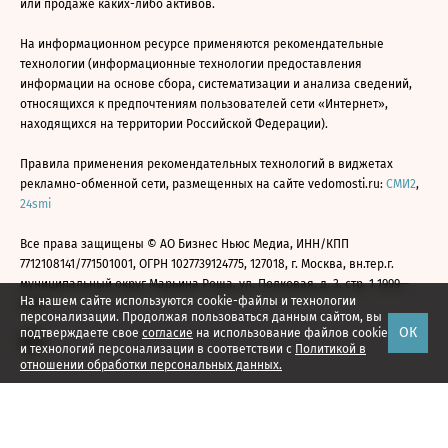
или продаже каких-либо активов.
На информационном ресурсе применяются рекомендательные
технологии (информационные технологии предоставления
информации на основе сбора, систематизации и анализа сведений,
относящихся к предпочтениям пользователей сети «Интернет»,
находящихся на территории Российской Федерации).
Правила применения рекомендательных технологий в виджетах
рекламно-обменной сети, размещенных на сайте vedomosti.ru:
СМИ2
,
24smi
Все права защищены © АО Бизнес Ньюс Медиа, ИНН/КПП
7712108141/771501001, ОГРН 1027739124775, 127018, г. Москва, вн.тер.г.
муниципальный округ Марьина Роща, ул. Полковая, д. 3, стр. 1 1999—
На нашем сайте используются cookie-файлы и технологии
2026
персонализации. Продолжая пользоваться данным сайтом, вы
ОК
подтверждаете свое
согласие
на использование файлов cookie
и технологий персонализации в соответствии с
Политикой в
отношении обработки персональных данных.