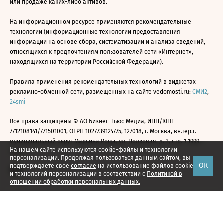
или продаже каких-либо активов.
На информационном ресурсе применяются рекомендательные
технологии (информационные технологии предоставления
информации на основе сбора, систематизации и анализа сведений,
относящихся к предпочтениям пользователей сети «Интернет»,
находящихся на территории Российской Федерации).
Правила применения рекомендательных технологий в виджетах
рекламно-обменной сети, размещенных на сайте vedomosti.ru:
СМИ2
,
24smi
Все права защищены © АО Бизнес Ньюс Медиа, ИНН/КПП
7712108141/771501001, ОГРН 1027739124775, 127018, г. Москва, вн.тер.г.
муниципальный округ Марьина Роща, ул. Полковая, д. 3, стр. 1 1999—
На нашем сайте используются cookie-файлы и технологии
2026
персонализации. Продолжая пользоваться данным сайтом, вы
ОК
подтверждаете свое
согласие
на использование файлов cookie
и технологий персонализации в соответствии с
Политикой в
отношении обработки персональных данных.