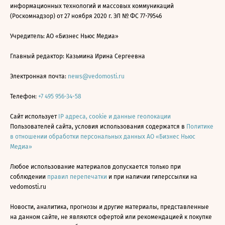
информационных технологий и массовых коммуникаций
(Роскомнадзор) от 27 ноября 2020 г. ЭЛ № ФС 77-79546
Учредитель: АО «Бизнес Ньюс Медиа»
Главный редактор: Казьмина Ирина Сергеевна
Электронная почта:
news@vedomosti.ru
Телефон:
+7 495 956-34-58
Сайт использует
IP адреса, cookie и данные геолокации
Пользователей сайта, условия использования содержатся в
Политике
в отношении обработки персональных данных АО «Бизнес Ньюс
Медиа»
Любое использование материалов допускается только при
соблюдении
правил перепечатки
и при наличии гиперссылки на
vedomosti.ru
Новости, аналитика, прогнозы и другие материалы, представленные
на данном сайте, не являются офертой или рекомендацией к покупке