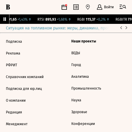
Войти
X
2 301,65
+1,43%
↑
RTSI
895,93
+1,68%
↑
RGBI
115,37
+0,2%
↑
RGBITR
776
Ситуация на топливном рынке: меры, динамика, прогнозы
Выб
Наши проекты
Подписка
ВЕДЫ
Реклама
Город
РФРИТ
Аналитика
Справочник компаний
Промышленность
Подписка для юр.лиц
Наука
О компании
Здоровье
Редакция
Конференции
Менеджмент