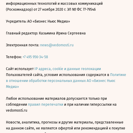
информационных технологий и массовых коммуникаций
(Роскомнадзор) от 27 ноября 2020 г. ЭЛ № ФС 77-79546
Учредитель: АО «Бизнес Ньюс Медиа»
Главный редактор: Казьмина Ирина Сергеевна
Электронная почта:
news@vedomosti.ru
Телефон:
+7 495 956-34-58
Сайт использует
IP адреса, cookie и данные геолокации
Пользователей сайта, условия использования содержатся в
Политике
в отношении обработки персональных данных АО «Бизнес Ньюс
Медиа»
Любое использование материалов допускается только при
соблюдении
правил перепечатки
и при наличии гиперссылки на
vedomosti.ru
Новости, аналитика, прогнозы и другие материалы, представленные
на данном сайте, не являются офертой или рекомендацией к покупке