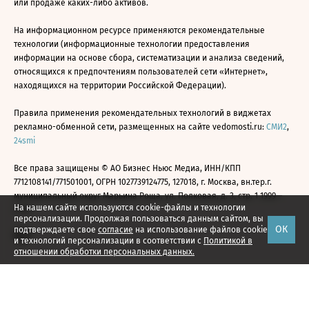
или продаже каких-либо активов.
На информационном ресурсе применяются рекомендательные
технологии (информационные технологии предоставления
информации на основе сбора, систематизации и анализа сведений,
относящихся к предпочтениям пользователей сети «Интернет»,
находящихся на территории Российской Федерации).
Правила применения рекомендательных технологий в виджетах
рекламно-обменной сети, размещенных на сайте vedomosti.ru:
СМИ2
,
24smi
Все права защищены © АО Бизнес Ньюс Медиа, ИНН/КПП
7712108141/771501001, ОГРН 1027739124775, 127018, г. Москва, вн.тер.г.
муниципальный округ Марьина Роща, ул. Полковая, д. 3, стр. 1 1999—
На нашем сайте используются cookie-файлы и технологии
2026
персонализации. Продолжая пользоваться данным сайтом, вы
ОК
подтверждаете свое
согласие
на использование файлов cookie
и технологий персонализации в соответствии с
Политикой в
отношении обработки персональных данных.