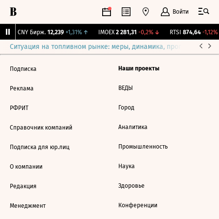
Войти
↑
CNY Бирж.
12,239
+1,31%
↑
IMOEX
2 281,31
-0,2%
↓
RTSI
874,64
-1,12%
Ситуация на топливном рынке: меры, динамика, прогнозы
Выб
Наши проекты
Подписка
ВЕДЫ
Реклама
Город
РФРИТ
Аналитика
Справочник компаний
Промышленность
Подписка для юр.лиц
Наука
О компании
Здоровье
Редакция
Конференции
Менеджмент