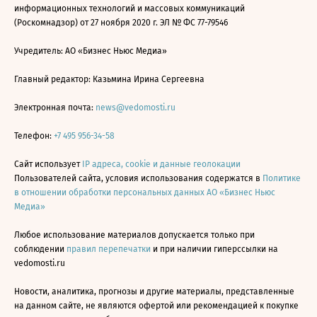
информационных технологий и массовых коммуникаций
(Роскомнадзор) от 27 ноября 2020 г. ЭЛ № ФС 77-79546
Учредитель: АО «Бизнес Ньюс Медиа»
Главный редактор: Казьмина Ирина Сергеевна
Электронная почта:
news@vedomosti.ru
Телефон:
+7 495 956-34-58
Сайт использует
IP адреса, cookie и данные геолокации
Пользователей сайта, условия использования содержатся в
Политике
в отношении обработки персональных данных АО «Бизнес Ньюс
Медиа»
Любое использование материалов допускается только при
соблюдении
правил перепечатки
и при наличии гиперссылки на
vedomosti.ru
Новости, аналитика, прогнозы и другие материалы, представленные
на данном сайте, не являются офертой или рекомендацией к покупке