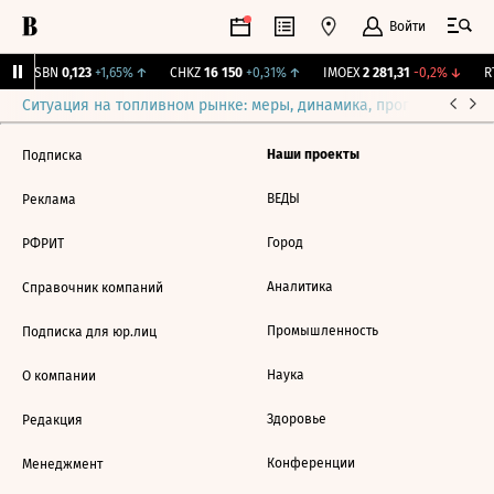
Войти
USBN
0,123
+1,65%
↑
CHKZ
16 150
+0,31%
↑
IMOEX
2 281,31
-0,2%
↓
RT
Ситуация на топливном рынке: меры, динамика, прогнозы
Выб
Наши проекты
Подписка
ВЕДЫ
Реклама
Город
РФРИТ
Аналитика
Справочник компаний
Промышленность
Подписка для юр.лиц
Наука
О компании
Здоровье
Редакция
Конференции
Менеджмент