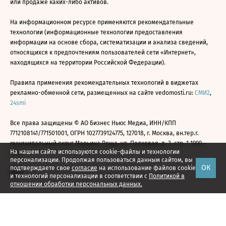
или продаже каких-либо активов.
На информационном ресурсе применяются рекомендательные
технологии (информационные технологии предоставления
информации на основе сбора, систематизации и анализа сведений,
относящихся к предпочтениям пользователей сети «Интернет»,
находящихся на территории Российской Федерации).
Правила применения рекомендательных технологий в виджетах
рекламно-обменной сети, размещенных на сайте vedomosti.ru:
СМИ2
,
24smi
Все права защищены © АО Бизнес Ньюс Медиа, ИНН/КПП
7712108141/771501001, ОГРН 1027739124775, 127018, г. Москва, вн.тер.г.
муниципальный округ Марьина Роща, ул. Полковая, д. 3, стр. 1 1999—
На нашем сайте используются cookie-файлы и технологии
2026
персонализации. Продолжая пользоваться данным сайтом, вы
ОК
подтверждаете свое
согласие
на использование файлов cookie
и технологий персонализации в соответствии с
Политикой в
отношении обработки персональных данных.