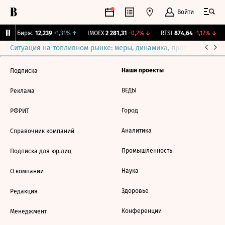
Войти
CNY Бирж.
12,239
+1,31%
↑
IMOEX
2 281,31
-0,2%
↓
RTSI
874,64
-1,12%
↓
Ситуация на топливном рынке: меры, динамика, прогнозы
Выб
Наши проекты
Подписка
ВЕДЫ
Реклама
Город
РФРИТ
Аналитика
Справочник компаний
Промышленность
Подписка для юр.лиц
Наука
О компании
Здоровье
Редакция
Конференции
Менеджмент