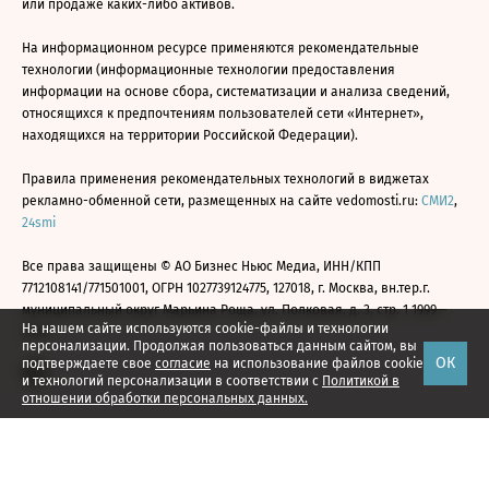
или продаже каких-либо активов.
На информационном ресурсе применяются рекомендательные
технологии (информационные технологии предоставления
информации на основе сбора, систематизации и анализа сведений,
относящихся к предпочтениям пользователей сети «Интернет»,
находящихся на территории Российской Федерации).
Правила применения рекомендательных технологий в виджетах
рекламно-обменной сети, размещенных на сайте vedomosti.ru:
СМИ2
,
24smi
Все права защищены © АО Бизнес Ньюс Медиа, ИНН/КПП
7712108141/771501001, ОГРН 1027739124775, 127018, г. Москва, вн.тер.г.
муниципальный округ Марьина Роща, ул. Полковая, д. 3, стр. 1 1999—
На нашем сайте используются cookie-файлы и технологии
2026
персонализации. Продолжая пользоваться данным сайтом, вы
ОК
подтверждаете свое
согласие
на использование файлов cookie
и технологий персонализации в соответствии с
Политикой в
отношении обработки персональных данных.