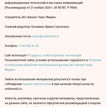
информационных технологий и массовых коммуникаций
(Роскомнадзор) от 27 ноября 2020 г. ЭЛ № ФС 77-79546
Учредитель: АО «Бизнес Ньюс Медиа»
Главный редактор: Казьмина Ирина Сергеевна
Электронная почта:
news@vedomosti.ru
Телефон:
+7 495 956-34-58
Сайт использует
IP адреса, cookie и данные геолокации
Пользователей сайта, условия использования содержатся в
Политике
в отношении обработки персональных данных АО «Бизнес Ньюс
Медиа»
Любое использование материалов допускается только при
соблюдении
правил перепечатки
и при наличии гиперссылки на
vedomosti.ru
Новости, аналитика, прогнозы и другие материалы, представленные
на данном сайте, не являются офертой или рекомендацией к покупке