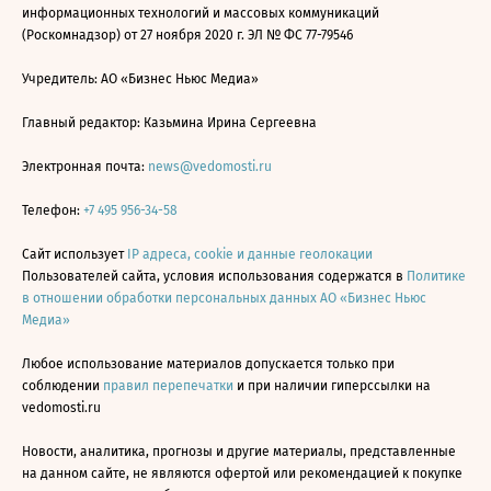
информационных технологий и массовых коммуникаций
(Роскомнадзор) от 27 ноября 2020 г. ЭЛ № ФС 77-79546
Учредитель: АО «Бизнес Ньюс Медиа»
Главный редактор: Казьмина Ирина Сергеевна
Электронная почта:
news@vedomosti.ru
Телефон:
+7 495 956-34-58
Сайт использует
IP адреса, cookie и данные геолокации
Пользователей сайта, условия использования содержатся в
Политике
в отношении обработки персональных данных АО «Бизнес Ньюс
Медиа»
Любое использование материалов допускается только при
соблюдении
правил перепечатки
и при наличии гиперссылки на
vedomosti.ru
Новости, аналитика, прогнозы и другие материалы, представленные
на данном сайте, не являются офертой или рекомендацией к покупке