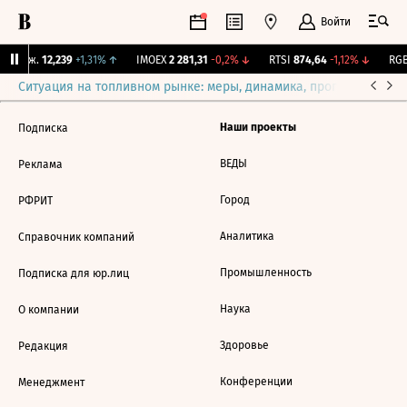
Войти
 Бирж.
12,239
+1,31%
↑
IMOEX
2 281,31
-0,2%
↓
RTSI
874,64
-1,12%
↓
RGB
Ситуация на топливном рынке: меры, динамика, прогнозы
Выб
Наши проекты
Подписка
ВЕДЫ
Реклама
Город
РФРИТ
Аналитика
Справочник компаний
Промышленность
Подписка для юр.лиц
Наука
О компании
Здоровье
Редакция
Конференции
Менеджмент