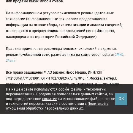
или продаже каких-либо активов.
На информационном ресурсе применяются рекомендательные
технологии (информационные технологии предоставления
информации на основе сбора, систематизации и анализа сведений,
относящихся к предпочтениям пользователей сети «Интернет»,
находящихся на территории Российской Федерации).
Правила применения рекомендательных технологий в виджетах
рекламно-обменной сети, размещенных на сайте vedomosti.ru:
СМИ2
,
24smi
Все права защищены © АО Бизнес Ньюс Медиа, ИНН/КПП
7712108141/771501001, ОГРН 1027739124775, 127018, г. Москва, вн.тер.г.
муниципальный округ Марьина Роща, ул. Полковая, д. 3, стр. 1 1999—
На нашем сайте используются cookie-файлы и технологии
2026
персонализации. Продолжая пользоваться данным сайтом, вы
ОК
подтверждаете свое
согласие
на использование файлов cookie
и технологий персонализации в соответствии с
Политикой в
отношении обработки персональных данных.