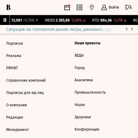
Войти
Бирж.
12,081
+0,76%
↑
IMOEX
2 285,88
-0,69%
↓
RTSI
884,56
-1,27%
↓
RGB
Ситуация на топливном рынке: меры, динамика, прогнозы
Выб
Наши проекты
Подписка
ВЕДЫ
Реклама
Город
РФРИТ
Аналитика
Справочник компаний
Промышленность
Подписка для юр.лиц
Наука
О компании
Здоровье
Редакция
Конференции
Менеджмент