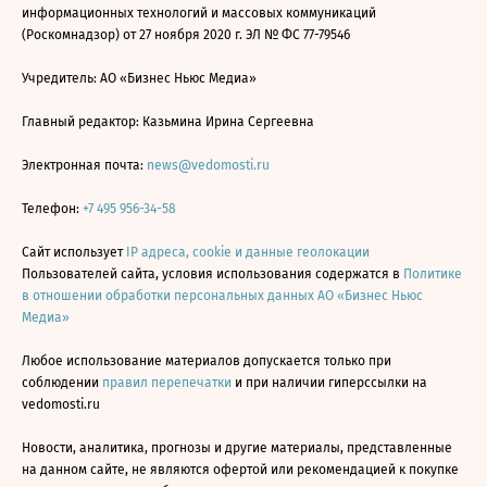
информационных технологий и массовых коммуникаций
(Роскомнадзор) от 27 ноября 2020 г. ЭЛ № ФС 77-79546
Учредитель: АО «Бизнес Ньюс Медиа»
Главный редактор: Казьмина Ирина Сергеевна
Электронная почта:
news@vedomosti.ru
Телефон:
+7 495 956-34-58
Сайт использует
IP адреса, cookie и данные геолокации
Пользователей сайта, условия использования содержатся в
Политике
в отношении обработки персональных данных АО «Бизнес Ньюс
Медиа»
Любое использование материалов допускается только при
соблюдении
правил перепечатки
и при наличии гиперссылки на
vedomosti.ru
Новости, аналитика, прогнозы и другие материалы, представленные
на данном сайте, не являются офертой или рекомендацией к покупке