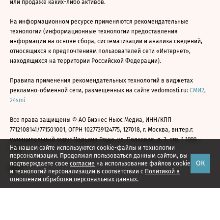
или продаже каких-либо активов.
На информационном ресурсе применяются рекомендательные
технологии (информационные технологии предоставления
информации на основе сбора, систематизации и анализа сведений,
относящихся к предпочтениям пользователей сети «Интернет»,
находящихся на территории Российской Федерации).
Правила применения рекомендательных технологий в виджетах
рекламно-обменной сети, размещенных на сайте vedomosti.ru:
СМИ2
,
24smi
Все права защищены © АО Бизнес Ньюс Медиа, ИНН/КПП
7712108141/771501001, ОГРН 1027739124775, 127018, г. Москва, вн.тер.г.
муниципальный округ Марьина Роща, ул. Полковая, д. 3, стр. 1 1999—
На нашем сайте используются cookie-файлы и технологии
2026
персонализации. Продолжая пользоваться данным сайтом, вы
ОК
подтверждаете свое
согласие
на использование файлов cookie
и технологий персонализации в соответствии с
Политикой в
отношении обработки персональных данных.