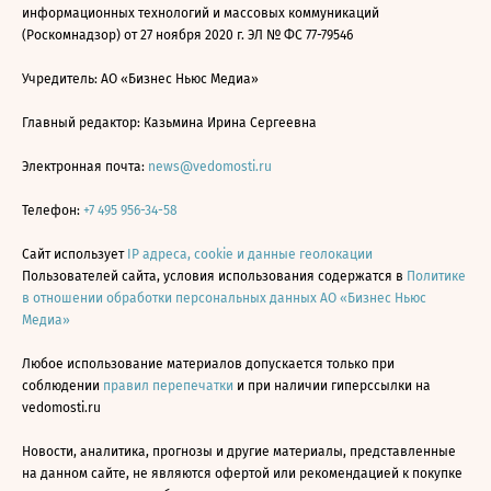
информационных технологий и массовых коммуникаций
(Роскомнадзор) от 27 ноября 2020 г. ЭЛ № ФС 77-79546
Учредитель: АО «Бизнес Ньюс Медиа»
Главный редактор: Казьмина Ирина Сергеевна
Электронная почта:
news@vedomosti.ru
Телефон:
+7 495 956-34-58
Сайт использует
IP адреса, cookie и данные геолокации
Пользователей сайта, условия использования содержатся в
Политике
в отношении обработки персональных данных АО «Бизнес Ньюс
Медиа»
Любое использование материалов допускается только при
соблюдении
правил перепечатки
и при наличии гиперссылки на
vedomosti.ru
Новости, аналитика, прогнозы и другие материалы, представленные
на данном сайте, не являются офертой или рекомендацией к покупке