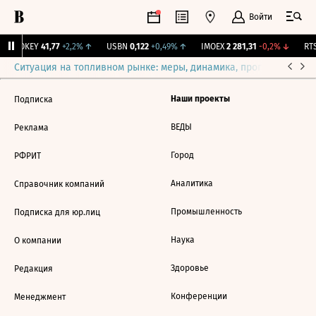
Войти
↑
OKEY
41,77
+2,2%
↑
USBN
0,122
+0,49%
↑
IMOEX
2 281,31
-0,2%
↓
RTS
Ситуация на топливном рынке: меры, динамика, прогнозы
Выб
Наши проекты
Подписка
ВЕДЫ
Реклама
Город
РФРИТ
Аналитика
Справочник компаний
Промышленность
Подписка для юр.лиц
Наука
О компании
Здоровье
Редакция
Конференции
Менеджмент