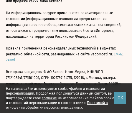
или продаже каких-либо активов.
На информационном ресурсе применяются рекомендательные
технологии (информационные технологии предоставления
информации на основе сбора, систематизации и анализа сведений,
относящихся к предпочтениям пользователей сети «Интернет»,
находящихся на территории Российской Федерации).
Правила применения рекомендательных технологий в виджетах
рекламно-обменной сети, размещенных на сайте vedomosti.ru:
СМИ2
,
24smi
Все права защищены © АО Бизнес Ньюс Медиа, ИНН/КПП
7712108141/771501001, ОГРН 1027739124775, 127018, г. Москва, вн.тер.г.
муниципальный округ Марьина Роща, ул. Полковая, д. 3, стр. 1 1999—
На нашем сайте используются cookie-файлы и технологии
2026
персонализации. Продолжая пользоваться данным сайтом, вы
ОК
подтверждаете свое
согласие
на использование файлов cookie
и технологий персонализации в соответствии с
Политикой в
отношении обработки персональных данных.