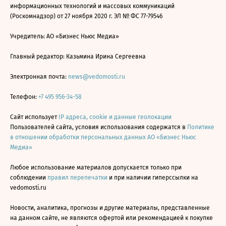
информационных технологий и массовых коммуникаций
(Роскомнадзор) от 27 ноября 2020 г. ЭЛ № ФС 77-79546
Учредитель: АО «Бизнес Ньюс Медиа»
Главный редактор: Казьмина Ирина Сергеевна
Электронная почта:
news@vedomosti.ru
Телефон:
+7 495 956-34-58
Сайт использует
IP адреса, cookie и данные геолокации
Пользователей сайта, условия использования содержатся в
Политике
в отношении обработки персональных данных АО «Бизнес Ньюс
Медиа»
Любое использование материалов допускается только при
соблюдении
правил перепечатки
и при наличии гиперссылки на
vedomosti.ru
Новости, аналитика, прогнозы и другие материалы, представленные
на данном сайте, не являются офертой или рекомендацией к покупке