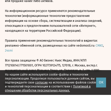
или продаже каких-либо активов.
На информационном ресурсе применяются рекомендательные
технологии (информационные технологии предоставления
информации на основе сбора, систематизации и анализа сведений,
относящихся к предпочтениям пользователей сети «Интернет»,
находящихся на территории Российской Федерации).
Правила применения рекомендательных технологий в виджетах
рекламно-обменной сети, размещенных на сайте vedomosti.ru:
СМИ2
,
24smi
Все права защищены © АО Бизнес Ньюс Медиа, ИНН/КПП
7712108141/771501001, ОГРН 1027739124775, 127018, г. Москва, вн.тер.г.
муниципальный округ Марьина Роща, ул. Полковая, д. 3, стр. 1 1999—
На нашем сайте используются cookie-файлы и технологии
2026
персонализации. Продолжая пользоваться данным сайтом, вы
ОК
подтверждаете свое
согласие
на использование файлов cookie
и технологий персонализации в соответствии с
Политикой в
отношении обработки персональных данных.