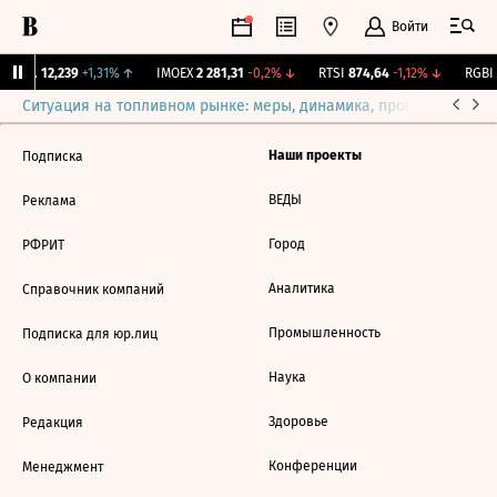
Войти
Бирж.
12,239
+1,31%
↑
IMOEX
2 281,31
-0,2%
↓
RTSI
874,64
-1,12%
↓
RGBI
1
Ситуация на топливном рынке: меры, динамика, прогнозы
Выб
Наши проекты
Подписка
ВЕДЫ
Реклама
Город
РФРИТ
Аналитика
Справочник компаний
Промышленность
Подписка для юр.лиц
Наука
О компании
Здоровье
Редакция
Конференции
Менеджмент