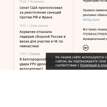
территории Росс
17:23
/ Политика
Сенат США проголосовал
Правила примене
за ужесточение санкций
рекламно-обменно
против РФ и Ирана
INFOX
,
24smi
17:15
/ Стиль жизни
Все права защищ
Хорватия отказала
7712108141/7715010
лидерам сборной России в
муниципальный окр
визах для участия в ЧЕ по
гимнастике
17:07
/
Страна
На нашем сайте используются c
В Белгородской области от
сайтом, вы подтверждаете свое
удара FPV-дрона погиб
соответствии с
Политикой в отн
велосипедист
16:51
/ Общество
СК возбудил дело против
журналистки Гордеевой за
публикации в Telegram
16:46
/ Политика