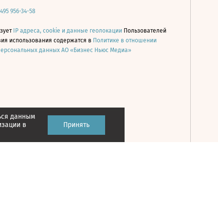
 495 956-34-58
ьзует
IP адреса, cookie и данные геолокации
Пользователей
овия использования содержатся в
Политике в отношении
персональных данных АО «Бизнес Ньюс Медиа»
ься данным
Принять
изации в