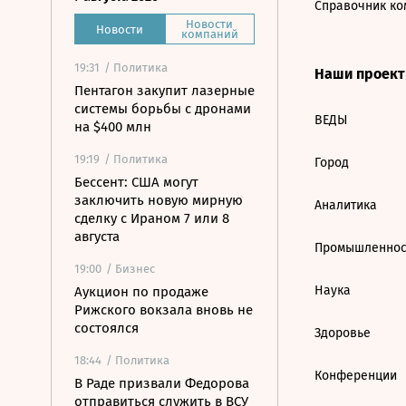
Справочник ко
Новости
Новости
компаний
19:31
/ Политика
Наши проек
Пентагон закупит лазерные
системы борьбы с дронами
ВЕДЫ
на $400 млн
19:19
/ Политика
Город
Бессент: США могут
заключить новую мирную
Аналитика
сделку с Ираном 7 или 8
августа
Промышленнос
19:00
/ Бизнес
Наука
Аукцион по продаже
Рижского вокзала вновь не
состоялся
Здоровье
18:44
/ Политика
Конференции
В Раде призвали Федорова
отправиться служить в ВСУ