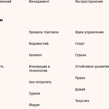
мпаний
Менеджмент
Распространение
ты
Правила торговли
Идеи управления
Ведомости&
Спорт
Капитал
Страна
ть
Инновации и
Устойчивое развити
технологии
Право
Как потратить
Думай
Туризм
Техуспех
Форум