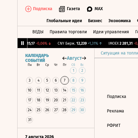
Подписка
Газета
MAX
Глобальные идеи
Бизнес
Экономика
ВЕДЫ
Правила торговли
Идеи управления
Г
Глобальные идеи
Бизнес
Экономик
2%
↓
RGBI
115,17
-0,06%
↓
CNY Бирж.
12,239
+1,31%
↑
IMOEX
2 281,31
-0,
Ситуация на топл
КАЛЕНДАРЬ
Август
СОБЫТИЙ
Пн
Вт
Ср
Чт
Пт
Сб
Вс
1
2
3
4
5
6
7
8
9
10
11
12
13
14
15
16
Подписка
17
18
19
20
21
22
23
24
25
26
27
28
29
30
Реклама
31
РФРИТ
7 августа 2026