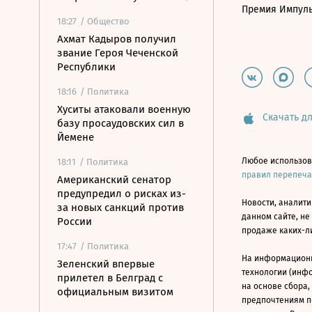
Премия Импул
18:27
/ Общество
Ахмат Кадыров получил
звание Героя Чеченской
Республики
18:16
/ Политика
Хуситы атаковали военную
Скачать дл
базу просаудовских сил в
Йемене
Любое использов
18:11
/ Политика
правил перепеч
Американский сенатор
предупредил о рисках из-
Новости, аналити
за новых санкций против
данном сайте, не
России
продаже каких-л
17:47
/ Политика
На информацион
Зеленский впервые
технологии (инф
прилетел в Белград с
на основе сбора,
официальным визитом
предпочтениям п