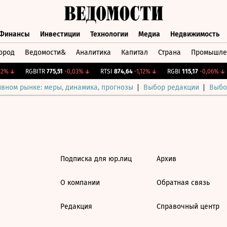
Финансы
Инвестиции
Технологии
Медиа
Недвижимость
ород
Ведомости&
Аналитика
Капитал
Страна
Промышле
а
Финансы
Инвестиции
Технологии
Медиа
Недвижимос
2%
↓
RGBITR
775,51
-0,03%
↓
RTSI
874,64
-1,12%
↓
RGBI
115,17
-0,06%
↓
ивном рынке: меры, динамика, прогнозы
Выбор редакции
Выбо
Подписка для юр.лиц
Архив
О компании
Обратная связь
Редакция
Справочный центр