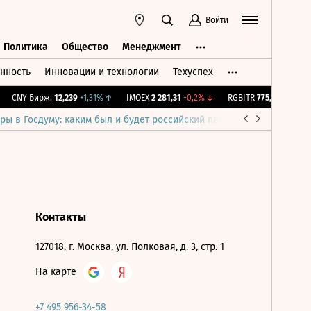
Войти
Политика
Общество
Менеджмент
нность
Инновации и технологии
Техуспех
ть
Политика
Общество
Менеджмент
CNY Бирж.
12,239
+1,31%
↑
IMOEX
2 281,31
-0,2%
↓
RGBITR
775,51
-0,03%
↓
ры в Госдуму: каким был и будет российский парламент
Война н
Контакты
127018, г. Москва, ул. Полковая, д. 3, стр. 1
На карте
+7 495 956-34-58