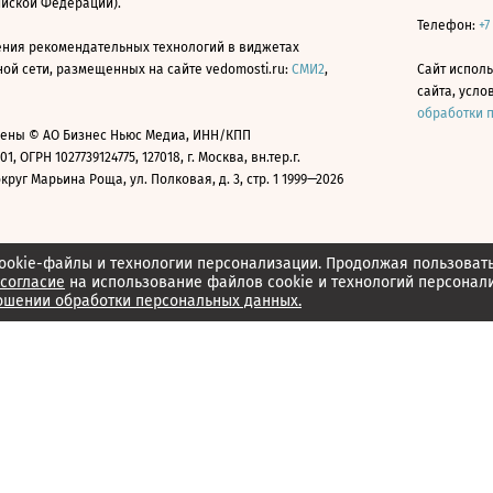
ийской Федерации).
Телефон:
+7
ния рекомендательных технологий в виджетах
й сети, размещенных на сайте vedomosti.ru:
СМИ2
,
Сайт испол
сайта, усл
обработки 
ены © АО Бизнес Ньюс Медиа, ИНН/КПП
01, ОГРН 1027739124775, 127018, г. Москва, вн.тер.г.
уг Марьина Роща, ул. Полковая, д. 3, стр. 1 1999—2026
ookie-файлы и технологии персонализации. Продолжая пользоват
согласие
на использование файлов cookie и технологий персонал
ошении обработки персональных данных.