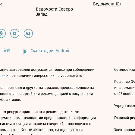
ьс
Ведомости Юг
Ведомости Северо-
Запад
я iOS
Скачать для Android
ание материалов допускается только при соблюдении
Сетевое изд
атки
и при наличии гиперссылки на vedomosti.ru
Решение Фе
ка, прогнозы и другие материалы, представленные на
информацио
 являются офертой или рекомендацией к покупке или
от 27 ноября
ибо активов.
Учредитель
ном ресурсе применяются рекомендательные
ормационные технологии предоставления информации
Главный ре
 систематизации и анализа сведений, относящихся к
ользователей сети «Интернет», находящихся на
Электронна