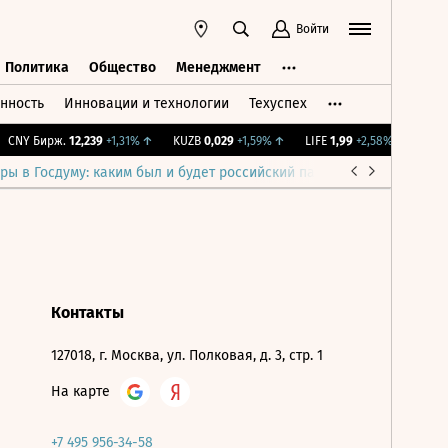
Войти
Политика
Общество
Менеджмент
нность
Инновации и технологии
Техуспех
ть
Политика
Общество
Менеджмент
CNY Бирж.
12,239
+1,31%
↑
KUZB
0,029
+1,59%
↑
LIFE
1,99
+2,58%
↑
IMOE
ры в Госдуму: каким был и будет российский парламент
Война н
Контакты
127018, г. Москва, ул. Полковая, д. 3, стр. 1
На карте
+7 495 956-34-58