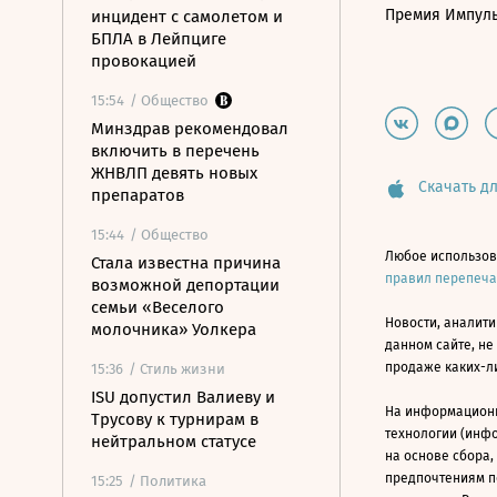
Премия Импул
инцидент с самолетом и
БПЛА в Лейпциге
провокацией
15:54
/ Общество
Минздрав рекомендовал
включить в перечень
ЖНВЛП девять новых
Скачать дл
препаратов
15:44
/ Общество
Любое использов
Стала известна причина
правил перепеч
возможной депортации
семьи «Веселого
Новости, аналити
молочника» Уолкера
данном сайте, не
продаже каких-л
15:36
/ Стиль жизни
ISU допустил Валиеву и
На информацион
Трусову к турнирам в
технологии (инф
нейтральном статусе
на основе сбора,
предпочтениям п
15:25
/ Политика