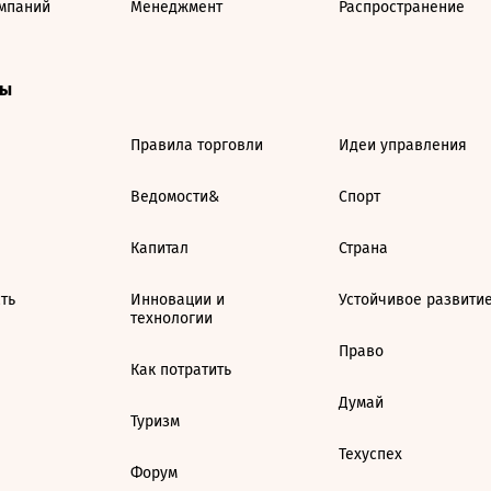
мпаний
Менеджмент
Распространение
ты
Правила торговли
Идеи управления
Ведомости&
Спорт
Капитал
Страна
ть
Инновации и
Устойчивое развити
технологии
Право
Как потратить
Думай
Туризм
Техуспех
Форум