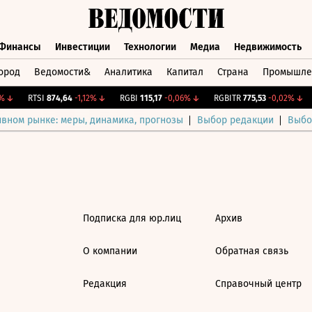
Финансы
Инвестиции
Технологии
Медиа
Недвижимость
ород
Ведомости&
Аналитика
Капитал
Страна
Промышле
а
Финансы
Инвестиции
Технологии
Медиа
Недвижимос
↓
RTSI
874,64
-1,12%
↓
RGBI
115,17
-0,06%
↓
RGBITR
775,53
-0,02%
↓
ивном рынке: меры, динамика, прогнозы
Выбор редакции
Выбо
Подписка для юр.лиц
Архив
О компании
Обратная связь
Редакция
Справочный центр