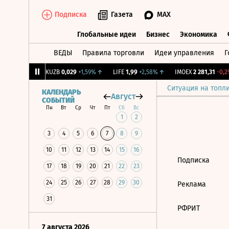
Подписка
Газета
MAX
Глобальные идеи
Бизнес
Экономика
ВЕДЫ
Правила торговли
Идеи управления
Г
Глобальные идеи
Бизнес
Экономик
39
+1,31%
↑
KUZB
0,029
+1,59%
↑
LIFE
1,99
+2,58%
↑
IMOEX
2 281,31
-0,2%
Ситуация на топл
КАЛЕНДАРЬ
Август
СОБЫТИЙ
Пн
Вт
Ср
Чт
Пт
Сб
Вс
1
2
3
4
5
6
7
8
9
10
11
12
13
14
15
16
Подписка
17
18
19
20
21
22
23
24
25
26
27
28
29
30
Реклама
31
РФРИТ
7 августа 2026