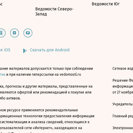
ьс
Ведомости Юг
Ведомости Северо-
Запад
я iOS
Скачать для Android
ание материалов допускается только при соблюдении
Сетевое изд
атки
и при наличии гиперссылки на vedomosti.ru
Решение Фе
ка, прогнозы и другие материалы, представленные на
информацио
 являются офертой или рекомендацией к покупке или
от 27 ноября
ибо активов.
Учредитель
ном ресурсе применяются рекомендательные
ормационные технологии предоставления информации
Главный ре
 систематизации и анализа сведений, относящихся к
ользователей сети «Интернет», находящихся на
Электронна