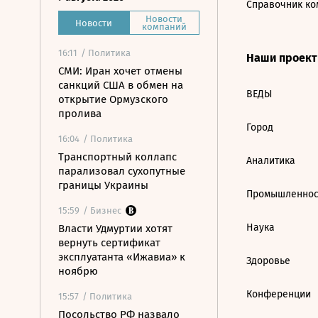
Справочник ко
Новости
Новости
компаний
16:11
/ Политика
Наши проек
СМИ: Иран хочет отмены
санкций США в обмен на
ВЕДЫ
открытие Ормузского
пролива
Город
16:04
/ Политика
Транспортный коллапс
Аналитика
парализовал сухопутные
границы Украины
Промышленнос
15:59
/ Бизнес
Наука
Власти Удмуртии хотят
вернуть сертификат
эксплуатанта «Ижавиа» к
Здоровье
ноябрю
Конференции
15:57
/ Политика
Посольство РФ назвало