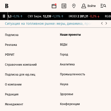
Войти
BI
115,3
+0,1%
↑
CNY Бирж.
12,239
+1,31%
↑
IMOEX
2 281,31
-0,2%
↓
RGBI
Ситуация на топливном рынке: меры, динамика, прогнозы
Выб
Наши проекты
Подписка
ВЕДЫ
Реклама
Город
РФРИТ
Аналитика
Справочник компаний
Промышленность
Подписка для юр.лиц
Наука
О компании
Здоровье
Редакция
Конференции
Менеджмент