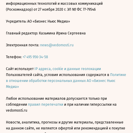
информационных технологий и массовых коммуникаций
(Роскомнадзор) от 27 ноября 2020 г. ЭЛ № ФС 77-79546
Учредитель: АО «Бизнес Ньюс Медиа»
Главный редактор: Казьмина Ирина Сергеевна
Электронная почта:
news@vedomosti.ru
Телефон:
+7 495 956-34-58
Сайт использует
IP адреса, cookie и данные геолокации
Пользователей сайта, условия использования содержатся в
Политике
в отношении обработки персональных данных АО «Бизнес Ньюс
Медиа»
Любое использование материалов допускается только при
соблюдении
правил перепечатки
и при наличии гиперссылки на
vedomosti.ru
Новости, аналитика, прогнозы и другие материалы, представленные
на данном сайте, не являются офертой или рекомендацией к покупке