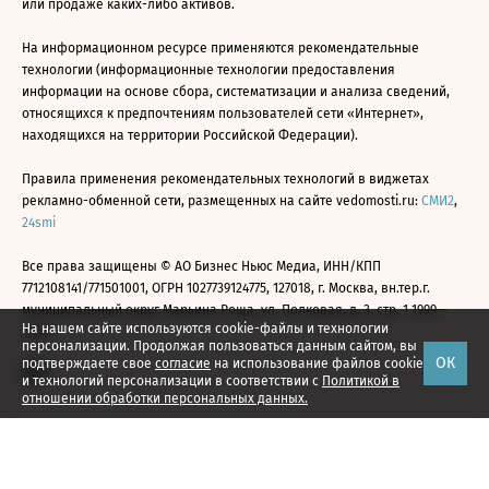
или продаже каких-либо активов.
На информационном ресурсе применяются рекомендательные
технологии (информационные технологии предоставления
информации на основе сбора, систематизации и анализа сведений,
относящихся к предпочтениям пользователей сети «Интернет»,
находящихся на территории Российской Федерации).
Правила применения рекомендательных технологий в виджетах
рекламно-обменной сети, размещенных на сайте vedomosti.ru:
СМИ2
,
24smi
Все права защищены © АО Бизнес Ньюс Медиа, ИНН/КПП
7712108141/771501001, ОГРН 1027739124775, 127018, г. Москва, вн.тер.г.
муниципальный округ Марьина Роща, ул. Полковая, д. 3, стр. 1 1999—
На нашем сайте используются cookie-файлы и технологии
2026
персонализации. Продолжая пользоваться данным сайтом, вы
ОК
подтверждаете свое
согласие
на использование файлов cookie
и технологий персонализации в соответствии с
Политикой в
отношении обработки персональных данных.