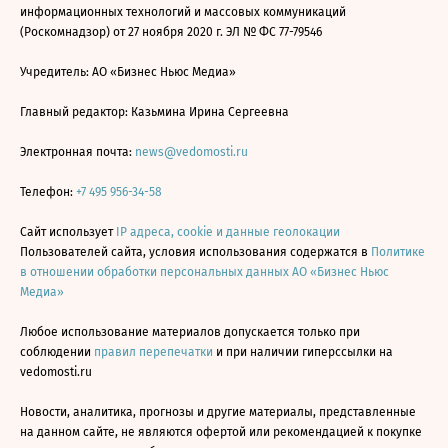
информационных технологий и массовых коммуникаций
(Роскомнадзор) от 27 ноября 2020 г. ЭЛ № ФС 77-79546
Учредитель: АО «Бизнес Ньюс Медиа»
Главный редактор: Казьмина Ирина Сергеевна
Электронная почта:
news@vedomosti.ru
Телефон:
+7 495 956-34-58
Сайт использует
IP адреса, cookie и данные геолокации
Пользователей сайта, условия использования содержатся в
Политике
в отношении обработки персональных данных АО «Бизнес Ньюс
Медиа»
Любое использование материалов допускается только при
соблюдении
правил перепечатки
и при наличии гиперссылки на
vedomosti.ru
Новости, аналитика, прогнозы и другие материалы, представленные
на данном сайте, не являются офертой или рекомендацией к покупке