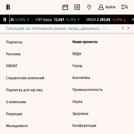
Войти
I
115,35
+0,18%
↑
CNY Бирж.
12,081
+0,76%
↑
IMOEX
2 285,88
-0,69%
↓
R
Ситуация на топливном рынке: меры, динамика, прогнозы
Выб
Наши проекты
Подписка
ВЕДЫ
Реклама
Город
РФРИТ
Аналитика
Справочник компаний
Промышленность
Подписка для юр.лиц
Наука
О компании
Здоровье
Редакция
Конференции
Менеджмент