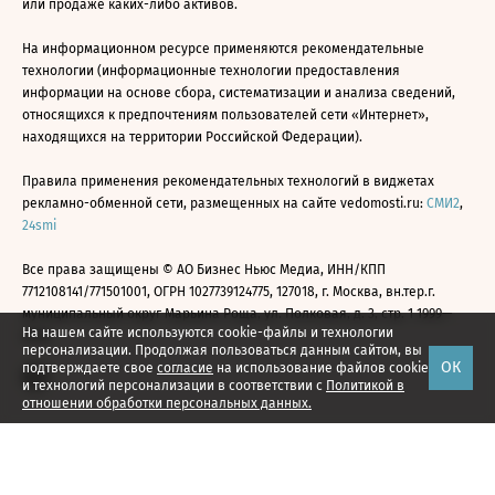
или продаже каких-либо активов.
На информационном ресурсе применяются рекомендательные
технологии (информационные технологии предоставления
информации на основе сбора, систематизации и анализа сведений,
относящихся к предпочтениям пользователей сети «Интернет»,
находящихся на территории Российской Федерации).
Правила применения рекомендательных технологий в виджетах
рекламно-обменной сети, размещенных на сайте vedomosti.ru:
СМИ2
,
24smi
Все права защищены © АО Бизнес Ньюс Медиа, ИНН/КПП
7712108141/771501001, ОГРН 1027739124775, 127018, г. Москва, вн.тер.г.
муниципальный округ Марьина Роща, ул. Полковая, д. 3, стр. 1 1999—
На нашем сайте используются cookie-файлы и технологии
2026
персонализации. Продолжая пользоваться данным сайтом, вы
ОК
подтверждаете свое
согласие
на использование файлов cookie
и технологий персонализации в соответствии с
Политикой в
отношении обработки персональных данных.