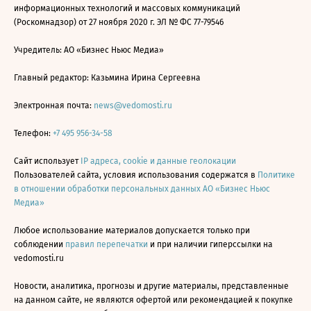
информационных технологий и массовых коммуникаций
(Роскомнадзор) от 27 ноября 2020 г. ЭЛ № ФС 77-79546
Учредитель: АО «Бизнес Ньюс Медиа»
Главный редактор: Казьмина Ирина Сергеевна
Электронная почта:
news@vedomosti.ru
Телефон:
+7 495 956-34-58
Сайт использует
IP адреса, cookie и данные геолокации
Пользователей сайта, условия использования содержатся в
Политике
в отношении обработки персональных данных АО «Бизнес Ньюс
Медиа»
Любое использование материалов допускается только при
соблюдении
правил перепечатки
и при наличии гиперссылки на
vedomosti.ru
Новости, аналитика, прогнозы и другие материалы, представленные
на данном сайте, не являются офертой или рекомендацией к покупке