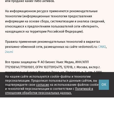
или продаже каких-либо активов.
На информационном ресурсе применяются рекомендательные
технологии (информационные технологии предоставления
информации на основе сбора, систематизации и анализа сведений,
относящихся к предпочтениям пользователей сети «Интернет»,
находящихся на территории Российской Федерации).
Правила применения рекомендательных технологий в виджетах
рекламно-обменной сети, размещенных на сайте vedomosti.ru:
СМИ2
,
24smi
Все права защищены © АО Бизнес Ньюс Медиа, ИНН/КПП
7712108141/771501001, ОГРН 1027739124775, 127018, г. Москва, вн.тер.г.
муниципальный округ Марьина Роща, ул. Полковая, д. 3, стр. 1 1999—
На нашем сайте используются cookie-файлы и технологии
2026
персонализации. Продолжая пользоваться данным сайтом, вы
ОК
подтверждаете свое
согласие
на использование файлов cookie
и технологий персонализации в соответствии с
Политикой в
отношении обработки персональных данных.