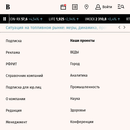
Войти
VEON-RX
57,6
+4,54%
↑
LIFE
1,925
+2,94%
↑
IMOEX
2 310,8
+0,4%
↑
RTS
Ситуация на топливном рынке: меры, динамика, прогнозы
Выб
Наши проекты
Подписка
ВЕДЫ
Реклама
Город
РФРИТ
Аналитика
Справочник компаний
Промышленность
Подписка для юр.лиц
Наука
О компании
Здоровье
Редакция
Конференции
Менеджмент