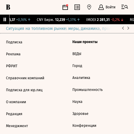
Войти
BI
115,37
+0,16%
↑
CNY Бирж.
12,239
+1,31%
↑
IMOEX
2 281,31
-0,2%
↓
RG
Ситуация на топливном рынке: меры, динамика, прогнозы
Выб
Наши проекты
Подписка
ВЕДЫ
Реклама
Город
РФРИТ
Аналитика
Справочник компаний
Промышленность
Подписка для юр.лиц
Наука
О компании
Здоровье
Редакция
Конференции
Менеджмент