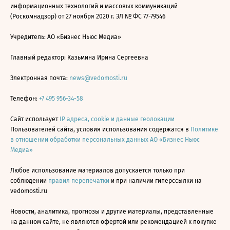
информационных технологий и массовых коммуникаций
(Роскомнадзор) от 27 ноября 2020 г. ЭЛ № ФС 77-79546
Учредитель: АО «Бизнес Ньюс Медиа»
Главный редактор: Казьмина Ирина Сергеевна
Электронная почта:
news@vedomosti.ru
Телефон:
+7 495 956-34-58
Сайт использует
IP адреса, cookie и данные геолокации
Пользователей сайта, условия использования содержатся в
Политике
в отношении обработки персональных данных АО «Бизнес Ньюс
Медиа»
Любое использование материалов допускается только при
соблюдении
правил перепечатки
и при наличии гиперссылки на
vedomosti.ru
Новости, аналитика, прогнозы и другие материалы, представленные
на данном сайте, не являются офертой или рекомендацией к покупке