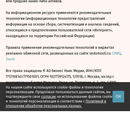
или продаже каких-либо активов.
На информационном ресурсе применяются рекомендательные
технологии (информационные технологии предоставления
информации на основе сбора, систематизации и анализа сведений,
относящихся к предпочтениям пользователей сети «Интернет»,
находящихся на территории Российской Федерации).
Правила применения рекомендательных технологий в виджетах
рекламно-обменной сети, размещенных на сайте vedomosti.ru:
СМИ2
,
24smi
Все права защищены © АО Бизнес Ньюс Медиа, ИНН/КПП
7712108141/771501001, ОГРН 1027739124775, 127018, г. Москва, вн.тер.г.
муниципальный округ Марьина Роща, ул. Полковая, д. 3, стр. 1 1999—
На нашем сайте используются cookie-файлы и технологии
2026
персонализации. Продолжая пользоваться данным сайтом, вы
ОК
подтверждаете свое
согласие
на использование файлов cookie
и технологий персонализации в соответствии с
Политикой в
отношении обработки персональных данных.